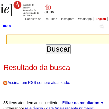
Ir
Ferramentas
Seções
para
Pessoais
o
conteúdo.
|
Cadastre-se
YouTube
Instagram
WhatsApp
English
Ir
para
menu
a
navegação
Resultado da busca
Assinar um RSS sempre atualizado.
38
itens atendem ao seu critério.
Filtrar os resultados
Ordenar por
relevância
·
data (mais recente primeiro)
·