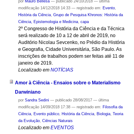
por
Mauro Bellesa
—
publicado
24/10/2018
—
última
modificação
14/12/2018 14:33
— registrado em:
Evento
,
História da Ciência
,
Grupo de Pesquisa Khronos: História da
Ciência, Epistemologia e Medicina
,
capa
2º Congresso de História da Ciência e da Técnica
será realizado de 10 a 12 de abril de 2019, no
Auditório Nicolau Sevcenko, no Prédio da História
e Geografia, Cidade Universitária, São Paulo. As
inscrições de trabalhos podem ser feitas até 11 de
janeiro de 2019.
Localizado em
NOTÍCIAS
Amor à Ciência - Ensaios sobre o Materialismo
Darwiniano
por
Sandra Sedini
—
publicado
28/08/2017
—
última
modificação
14/09/2018 17:38
— registrado em:
Filosofia da
Ciência
,
Evento público
,
História da Ciência
,
Biologia
,
Teoria
da Evolução
,
Ciências Naturais
Localizado em
EVENTOS