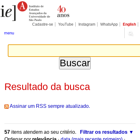
Ir
Ferramentas
Seções
para
Pessoais
o
conteúdo.
|
Cadastre-se
YouTube
Instagram
WhatsApp
English
Ir
para
menu
a
navegação
Resultado da busca
Assinar um RSS sempre atualizado.
57
itens atendem ao seu critério.
Filtrar os resultados
Ordenar por
relevância
·
data (mais recente primeiro)
·