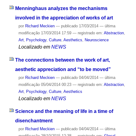
Menninghaus analyzes the mechanisms
involved in the appreciation of works of art
por
Richard Meckien
—
publicado
17/03/2014
—
última
modificação
17/03/2014 17:59
— registrado em:
Abstraction
,
Art
,
Psychology
,
Culture
,
Aesthetics
,
Neuroscience
Localizado em
NEWS
The connections between the work of art,
aesthetic appreciation and “to be moved”
por
Richard Meckien
—
publicado
04/04/2014
—
última
modificação
05/04/2014 00:23
— registrado em:
Abstraction
,
Art
,
Psychology
,
Culture
,
Aesthetics
Localizado em
NEWS
Science and the meaning of life in a time of
disenchantment
por
Richard Meckien
—
publicado
04/04/2014
—
última
modificação
28/10/2015 12:38
— registrado em:
Glocal
,