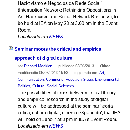
Hacktivismo e Negócios da Rede Social'
(Interruption Network: Rethinking Oppositions in
Art, Hacktivism and Social Network Business), to
be held at IEA on May 23 at 3.00 pm in the Event
Room.
Localizado em
NEWS
Seminar moots the critical and empirical
approach of digital culture
por
Richard Meckien
—
publicado
03/06/2013
—
última
modificação
05/06/2013 15:53
— registrado em:
Art
,
Communication
,
Commons
,
Research Group: Environmental
Politics
,
Culture
,
Social Sciences
The possibilities of cross between critical theory
and empirical research in the study of digital
culture will be addressed at the seminar 'teoria
crítica, cultura digital, cinema eXpandido', that IEA
will hold on June 7 at 3 pm in IEA's Event Room.
Localizado em
NEWS