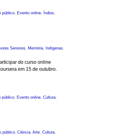
 público
,
Evento online
,
Índios
,
sores Seniores
,
Memória
,
Indígenas
,
rticipar do curso online
 Coursera em 15 de outubro.
 público
,
Evento online
,
Cultura
,
o público
,
Ciência
,
Arte
,
Cultura
,