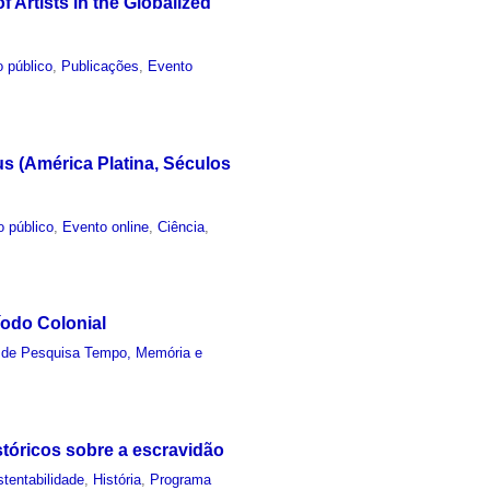
 Artists in the Globalized
 público
,
Publicações
,
Evento
us (América Platina, Séculos
o público
,
Evento online
,
Ciência
,
íodo Colonial
 de Pesquisa Tempo, Memória e
tóricos sobre a escravidão
tentabilidade
,
História
,
Programa