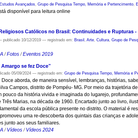
 Estudos Avançados
,
Grupo de Pesquisa Tempo, Memória e Pertencimento
,
E
tá disponível para leitura online
S
ligiosos Católicos no Brasil: Continuidades e Rupturas 
—
publicado
10/12/2019
— registrado em:
Brasil
,
Arte
,
Cultura
,
Grupo de Pesq
CA
/
Fotos
/
Eventos 2019
 Amargo se fez Doce”
licado
05/09/2024
— registrado em:
Grupo de Pesquisa Tempo, Memória e P
Doce aborda, de maneira sensível, lembranças, histórias, sabe
ilva Campos, distrito de Pompéu- MG. Por meio da trajetória d
 um pouco da história vivida e imaginada do lugarejo, profundam
Três Marias, na década de 1960. Encartado junto ao livro, ilus
amental da escola pública presente no distrito. O material é r
e promoveu uma re-descoberta dos quintais das crianças e adol
 junto aos seus familiares.
CA
/
Vídeos
/
Vídeos 2024