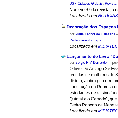
USP Cidades Globais
,
Revista
Número 97 da revista já es
Localizado em
NOTÍCIA
Decoração dos Espaços Re
por
Maria Leonor de Calasans
Pertencimento
,
capa
Localizado em
MIDIATE
Lançamento do Livro “Do
por
Sergio R V Bernardo
—
pub
O livro Do Amargo Se Fez 
receitas de mulheres de S
distrito, a obra percorre
construção da Represa de 
estudantes de ensino fund
Quintal é o Cerrado", qu
Pedro Roberto de Menezes
Localizado em
MIDIATE