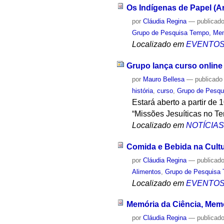
Os Indígenas de Papel (A
por
Cláudia Regina
—
publicad
Grupo de Pesquisa Tempo, Mem
Localizado em
EVENTO
Grupo lança curso online 
por
Mauro Bellesa
—
publicado
história
,
curso
,
Grupo de Pesqu
Estará aberto a partir de 
“Missões Jesuíticas no Ter
Localizado em
NOTÍCIA
Comida e Bebida na Cultur
por
Cláudia Regina
—
publicad
Alimentos
,
Grupo de Pesquisa 
Localizado em
EVENTO
Memória da Ciência, Memó
por
Cláudia Regina
—
publicad