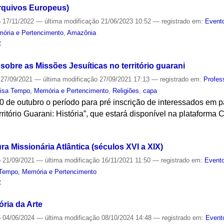
rquivos Europeus)
o
17/11/2022
—
última modificação
21/06/2023 10:52
— registrado em:
Evento
ória e Pertencimento
,
Amazônia
S
sobre as Missões Jesuíticas no território guarani
27/09/2021
—
última modificação
27/09/2021 17:13
— registrado em:
Profes
isa Tempo, Memória e Pertencimento
,
Religiões
,
capa
10 de outubro o período para pré inscrição de interessados em pa
ritório Guarani: História”, que estará disponível na plataforma
S
a Missionária Atlântica (séculos XVI a XIX)
o
21/09/2021
—
última modificação
16/11/2021 11:50
— registrado em:
Evento
Tempo, Memória e Pertencimento
S
ria da Arte
o
04/06/2024
—
última modificação
08/10/2024 14:48
— registrado em:
Event