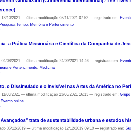
Mundo Globalizado (Conferência Internacional) / The Lives of
erence)
o
13/10/2021
—
última modificação
05/11/2021 07:52
— registrado em:
Evento
Pesquisa Tempo, Memória e Pertencimento
S
cia: a Prática Missionária e Científica da Companhia de Jes
o
04/08/2021
—
última modificação
24/09/2021 14:46
— registrado em:
Event
ória e Pertencimento
,
Medicina
S
ito, o Dissimulado e o Invisível nas Artes da América no Per
o
11/03/2021
—
última modificação
23/06/2021 16:13
— registrado em:
Grupo
,
Evento online
S
Avançados” trata de sustentabilidade urbana e estudos his
cado
05/12/2019
—
última modificação
12/12/2019 09:18
— registrado em:
Sus