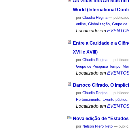
As Vidas dos Artistas no 
World (International Conf
por
Cláudia Regina
—
publicad
online
,
Globalização
,
Grupo de 
Localizado em
EVENTO
Entre a Caridade e a Ciên
XVII e XVIII)
por
Cláudia Regina
—
publicad
Grupo de Pesquisa Tempo, Mem
Localizado em
EVENTO
Barroco Cifrado. O Implíc
por
Cláudia Regina
—
publicad
Pertencimento
,
Evento público
Localizado em
EVENTO
Nova edição de “Estudos 
por
Nelson Niero Neto
—
publi