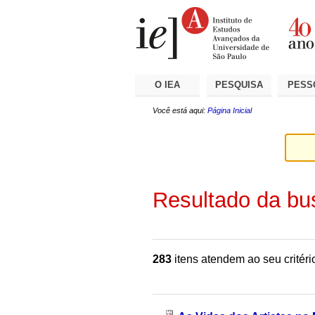
Ir
Ferramentas
Seções
para
Pessoais
o
conteúdo.
|
Ir
para
a
O IEA
PESQUISA
PESS
navegação
Você está aqui:
Página Inicial
Resultado da bu
283
itens atendem ao seu critéri