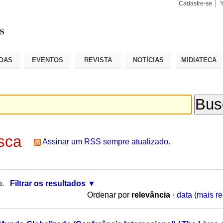
Cadastre-se
Busca
Busca
Avançad
OAS
EVENTOS
REVISTA
NOTÍCIAS
MIDIATECA
sca
Assinar um RSS sempre atualizado.
o.
Filtrar os resultados
Ordenar por
relevância
·
data (mais re