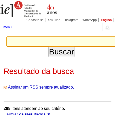
Ir
Ferramentas
Seções
para
Pessoais
o
conteúdo.
|
Cadastre-se
YouTube
Instagram
WhatsApp
English
Ir
para
menu
a
navegação
Resultado da busca
Assinar um RSS sempre atualizado.
298
itens atendem ao seu critério.
Filtrar os resultados