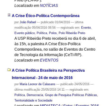
Preto (FEA-RP).
Localizado em
NOTÍCIAS
A Crise Ético-Política Contemporânea
por
João Rafael
—
publicado
01/04/2016
—
última
modificação
05/04/2016 08:56
— registrado em:
Evento
,
Evento público
,
Política
,
Polos
,
Polo Ribeirão Preto
A USP Ribeirão Preto receberá no dia 6 de abril,
às 15h, a palestra A Crise Ético-Política
Contemporânea, no salão de Eventos do Centro
de Tecnologia da Informação (CeTI-RP).
Localizado em
EVENTOS
A Crise Política Brasileira na Perspectiva
Internacional - 24 de maio de 2016
por
Maria Leonor de Calasans
—
publicado
24/05/2016
—
última modificação
25/05/2016 14:11
— registrado em:
Política
,
Democracia
,
Grupo de Pesquisa Políticas Públicas,
Territorialidade e Sociedade
Localizado em
MIDIATECA
/
Fotos
/
Eventos 2016