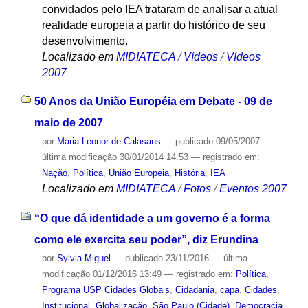
convidados pelo IEA trataram de analisar a atual
realidade europeia a partir do histórico de seu
desenvolvimento.
Localizado em
MIDIATECA
/
Vídeos
/
Vídeos
2007
50 Anos da União Européia em Debate - 09 de
maio de 2007
por
Maria Leonor de Calasans
—
publicado
09/05/2007
—
última modificação
30/01/2014 14:53
— registrado em:
Nação
,
Política
,
União Europeia
,
História
,
IEA
Localizado em
MIDIATECA
/
Fotos
/
Eventos 2007
“O que dá identidade a um governo é a forma
como ele exercita seu poder”, diz Erundina
por
Sylvia Miguel
—
publicado
23/11/2016
—
última
modificação
01/12/2016 13:49
— registrado em:
Política
,
Programa USP Cidades Globais
,
Cidadania
,
capa
,
Cidades
,
Institucional
,
Globalização
,
São Paulo (Cidade)
,
Democracia
,