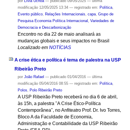
por
Lívia Uchoa
—
publicado
09/05/2025
—
última
modificação
12/05/2025 13:34
— registrado em:
Política
,
Evento público
,
Relações Internacionais
,
capa
,
Grupo de
Pesquisa Economia Política Internacional, Variedades de
Democracia e Descarbonização
Encontro no dia 22 de maio analisará as
mudanças globais e seus impactos no Brasil
Localizado em
NOTÍCIAS
A crise ética e política é tema de palestra na USP
Ribeirão Preto
por
João Rafael
—
publicado
01/04/2016
—
última
modificação
05/04/2016 08:55
— registrado em:
Política
,
Polos
,
Polo Ribeirão Preto
A USP Ribeirão Preto receberá no dia 6 de abril,
às 15h, a palestra "A Crise Ético-Política
Contemporânea", no Anfiteatro Prof. Dr. Ivo Torres,
Bloco A da Faculdade de Economia,
Administração e Contabilidade da USP Ribeirão