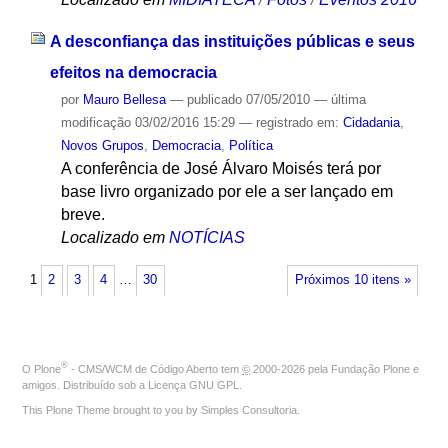
A desconfiança das instituições públicas e seus
efeitos na democracia
por
Mauro Bellesa
—
publicado
07/05/2010
—
última
modificação
03/02/2016 15:29
— registrado em:
Cidadania
,
Novos Grupos
,
Democracia
,
Política
A conferência de José Álvaro Moisés terá por
base livro organizado por ele a ser lançado em
breve.
Localizado em
NOTÍCIAS
1
2
3
4
…
30
Próximos 10 itens »
®
O
Plone
- CMS/WCM de Código Aberto
tem
©
2000-2026 pela
Fundação Plone
e
amigos. Distribuído sob a
Licença GNU GPL
.
This Plone Theme brought to you by
Simples Consultoria
.