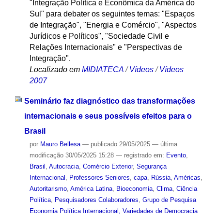
"Integração Política e Econômica da América do
Sul" para debater os seguintes temas: "Espaços
de Integração", "Energia e Comércio", "Aspectos
Jurídicos e Políticos", "Sociedade Civil e
Relações Internacionais" e "Perspectivas de
Integração".
Localizado em
MIDIATECA
/
Vídeos
/
Vídeos
2007
Seminário faz diagnóstico das transformações
internacionais e seus possíveis efeitos para o
Brasil
por
Mauro Bellesa
—
publicado
29/05/2025
—
última
modificação
30/05/2025 15:28
— registrado em:
Evento
,
Brasil
,
Autocracia
,
Comércio Exterior
,
Segurança
Internacional
,
Professores Seniores
,
capa
,
Rússia
,
Américas
,
Autoritarismo
,
América Latina
,
Bioeconomia
,
Clima
,
Ciência
Política
,
Pesquisadores Colaboradores
,
Grupo de Pesquisa
Economia Política Internacional, Variedades de Democracia