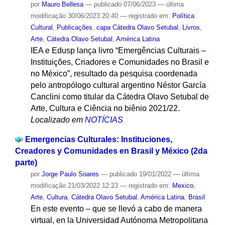
por
Mauro Bellesa
—
publicado
07/06/2023
—
última
modificação
30/06/2023 20:40
— registrado em:
Política
Cultural
,
Publicações
,
capa Cátedra Olavo Setubal
,
Livros
,
Arte
,
Cátedra Olavo Setubal
,
América Latina
IEA e Edusp lança livro “Emergências Culturais –
Instituições, Criadores e Comunidades no Brasil e
no México”, resultado da pesquisa coordenada
pelo antropólogo cultural argentino Néstor García
Canclini como titular da Cátedra Olavo Setubal de
Arte, Cultura e Ciência no biênio 2021/22.
Localizado em
NOTÍCIAS
Emergencias Culturales: Instituciones,
Creadores y Comunidades en Brasil y México (2da
parte)
por
Jorge Paulo Soares
—
publicado
19/01/2022
—
última
modificação
21/03/2022 12:23
— registrado em:
Mexico
,
Arte
,
Cultura
,
Cátedra Olavo Setubal
,
América Latina
,
Brasil
En este evento – que se llevó a cabo de manera
virtual, en la Universidad Autónoma Metropolitana