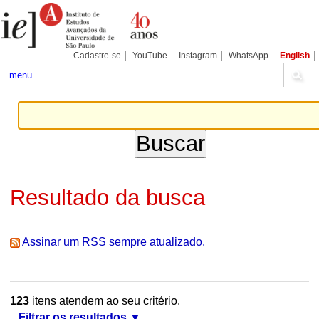
Ir
Ferramentas
Seções
para
Pessoais
o
conteúdo.
|
Cadastre-se
YouTube
Instagram
WhatsApp
English
Ir
para
menu
a
navegação
Resultado da busca
Assinar um RSS sempre atualizado.
123
itens atendem ao seu critério.
Filtrar os resultados