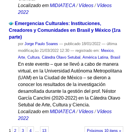
Localizado em
MIDIATECA
/
Vídeos
/
Vídeos
2022
Emergencias Culturales: Instituciones,
Creadores y Comunidades en Brasil y México (1ra
parte)
por
Jorge Paulo Soares
—
publicado
18/01/2022
—
última
modificação
21/03/2022 12:30
— registrado em:
Mexico
,
Arte
,
Cultura
,
Cátedra Olavo Setubal
,
América Latina
,
Brasil
En este evento – que se llevó a cabo de manera
virtual, en la Universidad Autónoma Metropolitana
(UAM) en la Ciudad de México – se dieron a
conocer los resultados de la investigación
desarrollada durante la gestión del prof. Néstor
García Canclini (2020-2022) en la Cátedra Olavo
Setubal de Arte, Cultura y Ciencia.
Localizado em
MIDIATECA
/
Vídeos
/
Vídeos
2022
1
2
3
4
…
13
Próximos 10 itens »