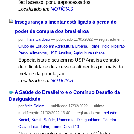
fácil acesso, por ultraprocessados
Localizado em
NOTÍCIAS
Insegurança alimentar está ligada à perda do
poder de compra dos brasileiros
por
Thais Cardoso
—
publicado
11/03/2022
— registrado em:
Grupo de Estudo em Agricultura Urbana
,
Fome
,
Polo Ribeirão
Preto
,
Alimentos
,
USP Analisa
,
Agricultura urbana
Especialistas discutem no USP Analisa cenário
de dificuldade de acesso a alimentos por mais da
metade da população
Localizado em
NOTÍCIAS
A Saúde do Brasileiro e o Contínuo Desafio da
Desigualdade
por
Aziz Salem
—
publicado
17/02/2022
—
última
modificação
21/02/2022 13:40
— registrado em:
Inclusão
Social
,
Brasil
,
Saúde
,
Pandemia
,
Desigualdade
,
Cátedra
Otavio Frias Filho
,
Fome
,
Covid-19
No quarto evento do ciclo anual da Cátedra