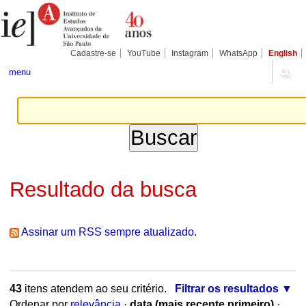
Ir
Ferramentas
Seções
para
Pessoais
o
conteúdo.
|
Cadastre-se
YouTube
Instagram
WhatsApp
English
Ir
para
menu
a
navegação
Resultado da busca
Assinar um RSS sempre atualizado.
43
itens atendem ao seu critério.
Filtrar os resultados
Ordenar por
relevância
·
data (mais recente primeiro)
·