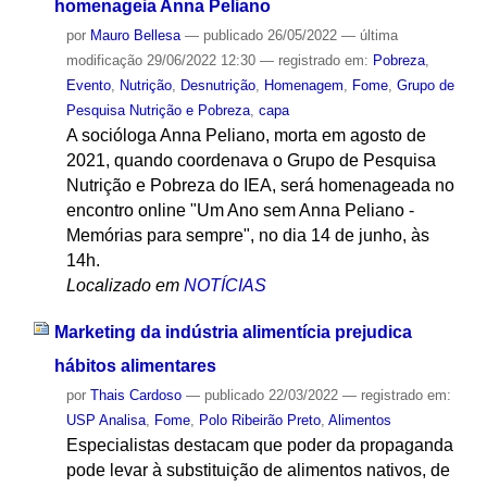
homenageia Anna Peliano
por
Mauro Bellesa
—
publicado
26/05/2022
—
última
modificação
29/06/2022 12:30
— registrado em:
Pobreza
,
Evento
,
Nutrição
,
Desnutrição
,
Homenagem
,
Fome
,
Grupo de
Pesquisa Nutrição e Pobreza
,
capa
A socióloga Anna Peliano, morta em agosto de
2021, quando coordenava o Grupo de Pesquisa
Nutrição e Pobreza do IEA, será homenageada no
encontro online "Um Ano sem Anna Peliano -
Memórias para sempre", no dia 14 de junho, às
14h.
Localizado em
NOTÍCIAS
Marketing da indústria alimentícia prejudica
hábitos alimentares
por
Thais Cardoso
—
publicado
22/03/2022
— registrado em:
USP Analisa
,
Fome
,
Polo Ribeirão Preto
,
Alimentos
Especialistas destacam que poder da propaganda
pode levar à substituição de alimentos nativos, de