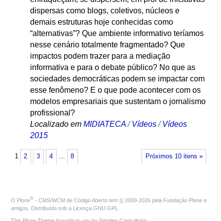
dispersas como blogs, coletivos, núcleos e
demais estruturas hoje conhecidas como
“alternativas”? Que ambiente informativo teríamos
nesse cenário totalmente fragmentado? Que
impactos podem trazer para a mediação
informativa e para o debate público? No que as
sociedades democráticas podem se impactar com
esse fenômeno? E o que pode acontecer com os
modelos empresariais que sustentam o jornalismo
profissional?
Localizado em
MIDIATECA
/
Vídeos
/
Vídeos
2015
1
2
3
4
…
8
Próximos 10 itens »
®
O
Plone
- CMS/WCM de Código Aberto
tem
©
2000-2026 pela
Fundação Plone
e
amigos. Distribuído sob a
Licença GNU GPL
.
This Plone Theme brought to you by
Simples Consultoria
.