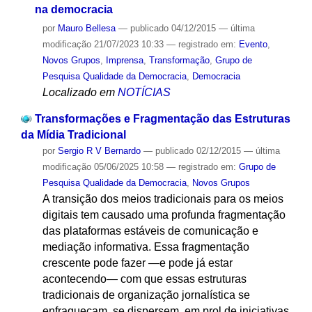
na democracia
por
Mauro Bellesa
—
publicado
04/12/2015
—
última
modificação
21/07/2023 10:33
— registrado em:
Evento
,
Novos Grupos
,
Imprensa
,
Transformação
,
Grupo de
Pesquisa Qualidade da Democracia
,
Democracia
Localizado em
NOTÍCIAS
Transformações e Fragmentação das Estruturas
da Mídia Tradicional
por
Sergio R V Bernardo
—
publicado
02/12/2015
—
última
modificação
05/06/2025 10:58
— registrado em:
Grupo de
Pesquisa Qualidade da Democracia
,
Novos Grupos
A transição dos meios tradicionais para os meios
digitais tem causado uma profunda fragmentação
das plataformas estáveis de comunicação e
mediação informativa. Essa fragmentação
crescente pode fazer —e pode já estar
acontecendo— com que essas estruturas
tradicionais de organização jornalística se
enfraqueçam, se dispersem, em prol de iniciativas