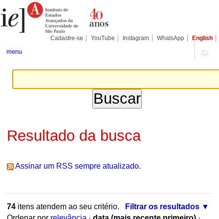
Ir
Ferramentas
Seções
para
Pessoais
o
conteúdo.
|
Cadastre-se
YouTube
Instagram
WhatsApp
English
Ir
para
menu
a
navegação
Resultado da busca
Assinar um RSS sempre atualizado.
74
itens atendem ao seu critério.
Filtrar os resultados
Ordenar por
relevância
·
data (mais recente primeiro)
·