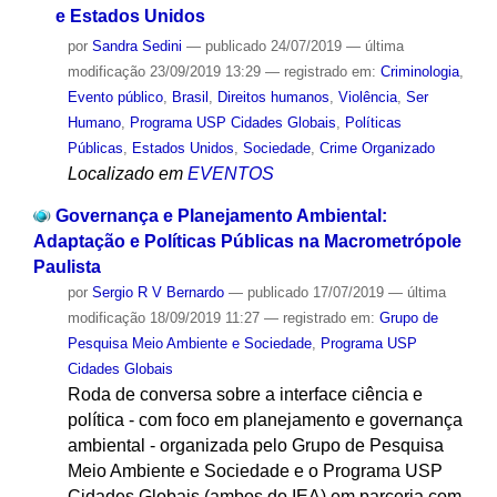
e Estados Unidos
por
Sandra Sedini
—
publicado
24/07/2019
—
última
modificação
23/09/2019 13:29
— registrado em:
Criminologia
,
Evento público
,
Brasil
,
Direitos humanos
,
Violência
,
Ser
Humano
,
Programa USP Cidades Globais
,
Políticas
Públicas
,
Estados Unidos
,
Sociedade
,
Crime Organizado
Localizado em
EVENTOS
Governança e Planejamento Ambiental:
Adaptação e Políticas Públicas na Macrometrópole
Paulista
por
Sergio R V Bernardo
—
publicado
17/07/2019
—
última
modificação
18/09/2019 11:27
— registrado em:
Grupo de
Pesquisa Meio Ambiente e Sociedade
,
Programa USP
Cidades Globais
Roda de conversa sobre a interface ciência e
política - com foco em planejamento e governança
ambiental - organizada pelo Grupo de Pesquisa
Meio Ambiente e Sociedade e o Programa USP
Cidades Globais (ambos do IEA) em parceria com