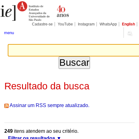
Ir
Ferramentas
Seções
para
Pessoais
o
conteúdo.
|
Cadastre-se
YouTube
Instagram
WhatsApp
English
Ir
para
menu
a
navegação
Resultado da busca
Assinar um RSS sempre atualizado.
249
itens atendem ao seu critério.
Filtrar os resultados