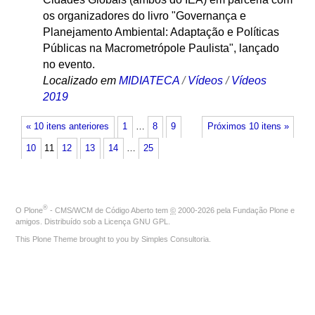
os organizadores do livro "Governança e
Planejamento Ambiental: Adaptação e Políticas
Públicas na Macrometrópole Paulista", lançado
no evento.
Localizado em
MIDIATECA
/
Vídeos
/
Vídeos
2019
« 10 itens anteriores
1
…
8
9
Próximos 10 itens »
10
11
12
13
14
…
25
®
O
Plone
- CMS/WCM de Código Aberto
tem
©
2000-2026 pela
Fundação Plone
e
amigos. Distribuído sob a
Licença GNU GPL
.
This Plone Theme brought to you by
Simples Consultoria
.