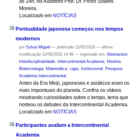
às 14h, no Auditório Prof. Dr. Plinio Soares
Moreira.
Localizado em
NOTÍCIAS
Pontualidade japonesa começou nos tempos
modernos
por
Sylvia Miguel
—
publicado
11/05/2016
—
última
modificação
12/05/2016 14:46
— registrado em:
Abstraction
,
Interdisciplinaridade
,
Intercontinental Academia
,
História
,
Biotecnologia
,
Matemática
,
capa
,
Institucional
,
Pesquisa
,
Academia Intercontinental
Antes da Era Meiji, japoneses e asiáticos eram os
mais impontuais do planeta. Confira os vídeos
mostrando curiosidades sobre o tempo, tema que
norteou os debates da Intercontinental Academia.
Localizado em
NOTÍCIAS
Participantes avaliam a Intercontinental
Academia