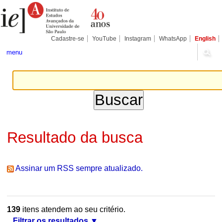
Ir
Ferramentas
Seções
para
Pessoais
o
conteúdo.
|
Cadastre-se
YouTube
Instagram
WhatsApp
English
Ir
para
menu
a
navegação
Resultado da busca
Assinar um RSS sempre atualizado.
139
itens atendem ao seu critério.
Filtrar os resultados