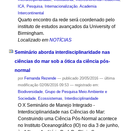
ICA
,
Pesquisa
,
Internacionalização
,
Academia
Intercontinental
Quarto encontro da rede será coordenado pelo
instituto de estudos avançados da University of
Birmingham.
Localizado em
NOTÍCIAS
Seminário aborda interdisciplinaridade nas
ciências do mar sob a ótica da ciência pós-
normal
por
Fernanda Rezende
—
publicado
20/05/2016
—
última
modificação
02/06/2016 09:53
— registrado em:
Biodiversidade
,
Grupo de Pesquisa Meio Ambiente e
Sociedade
,
Ecossistemas
,
Interdisciplinaridade
O X Seminário de Manejo Integrado -
Interdisciplinaridade nas Ciências do Mar:
Construindo uma Ciência Pós-Normal acontece
no Instituto Oceanográfico (IO) no dia 3 de junho,