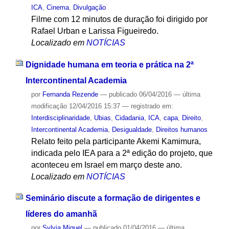
ICA
,
Cinema
,
Divulgação
Filme com 12 minutos de duração foi dirigido por
Rafael Urban e Larissa Figueiredo.
Localizado em
NOTÍCIAS
Dignidade humana em teoria e prática na 2ª
Intercontinental Academia
por
Fernanda Rezende
—
publicado
06/04/2016
—
última
modificação
12/04/2016 15:37
— registrado em:
Interdisciplinaridade
,
Ubias
,
Cidadania
,
ICA
,
capa
,
Direito
,
Intercontinental Academia
,
Desigualdade
,
Direitos humanos
Relato feito pela participante Akemi Kamimura,
indicada pelo IEA para a 2ª edição do projeto, que
aconteceu em Israel em março deste ano.
Localizado em
NOTÍCIAS
Seminário discute a formação de dirigentes e
líderes do amanhã
por
Sylvia Miguel
—
publicado
01/04/2016
—
última