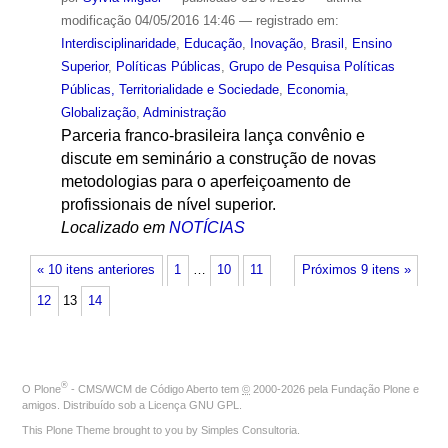
modificação
04/05/2016 14:46
— registrado em:
Interdisciplinaridade
,
Educação
,
Inovação
,
Brasil
,
Ensino
Superior
,
Políticas Públicas
,
Grupo de Pesquisa Políticas
Públicas, Territorialidade e Sociedade
,
Economia
,
Globalização
,
Administração
Parceria franco-brasileira lança convênio e
discute em seminário a construção de novas
metodologias para o aperfeiçoamento de
profissionais de nível superior.
Localizado em
NOTÍCIAS
« 10 itens anteriores
1
…
10
11
Próximos 9 itens »
12
13
14
®
O
Plone
- CMS/WCM de Código Aberto
tem
©
2000-2026 pela
Fundação Plone
e
amigos. Distribuído sob a
Licença GNU GPL
.
This Plone Theme brought to you by
Simples Consultoria
.