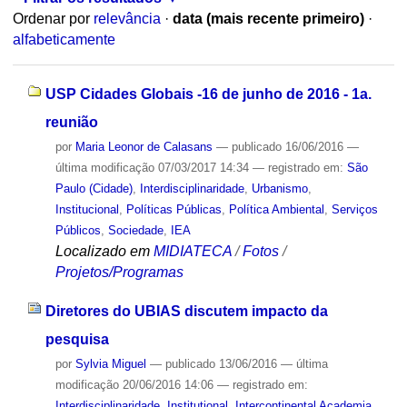
Ordenar por
relevância
·
data (mais recente primeiro)
·
alfabeticamente
USP Cidades Globais -16 de junho de 2016 - 1a.
reunião
por
Maria Leonor de Calasans
—
publicado
16/06/2016
—
última modificação
07/03/2017 14:34
— registrado em:
São
Paulo (Cidade)
,
Interdisciplinaridade
,
Urbanismo
,
Institucional
,
Políticas Públicas
,
Política Ambiental
,
Serviços
Públicos
,
Sociedade
,
IEA
Localizado em
MIDIATECA
/
Fotos
/
Projetos/Programas
Diretores do UBIAS discutem impacto da
pesquisa
por
Sylvia Miguel
—
publicado
13/06/2016
—
última
modificação
20/06/2016 14:06
— registrado em:
Interdisciplinaridade
,
Institutional
,
Intercontinental Academia
,