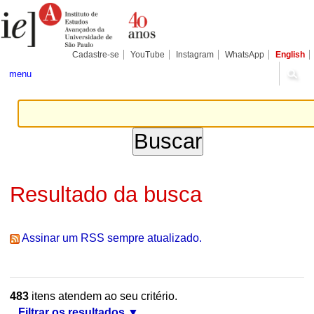
Ir
Ferramentas
Seções
para
Pessoais
o
conteúdo.
|
Cadastre-se
YouTube
Instagram
WhatsApp
English
Ir
para
menu
a
navegação
Resultado da busca
Assinar um RSS sempre atualizado.
483
itens atendem ao seu critério.
Filtrar os resultados