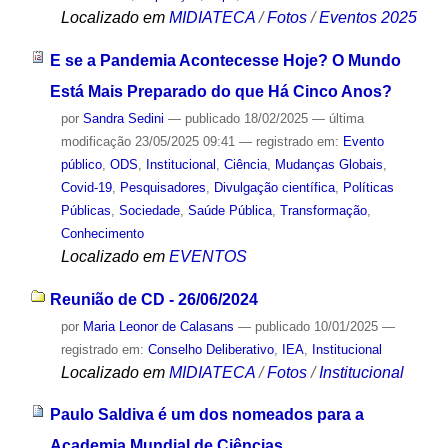
Localizado em
MIDIATECA
/
Fotos
/
Eventos 2025
E se a Pandemia Acontecesse Hoje? O Mundo
Está Mais Preparado do que Há Cinco Anos?
por
Sandra Sedini
—
publicado
18/02/2025
—
última
modificação
23/05/2025 09:41
— registrado em:
Evento
público
,
ODS
,
Institucional
,
Ciência
,
Mudanças Globais
,
Covid-19
,
Pesquisadores
,
Divulgação científica
,
Políticas
Públicas
,
Sociedade
,
Saúde Pública
,
Transformação
,
Conhecimento
Localizado em
EVENTOS
Reunião de CD - 26/06/2024
por
Maria Leonor de Calasans
—
publicado
10/01/2025
—
registrado em:
Conselho Deliberativo
,
IEA
,
Institucional
Localizado em
MIDIATECA
/
Fotos
/
Institucional
Paulo Saldiva é um dos nomeados para a
Academia Mundial de Ciências