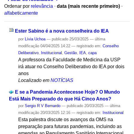
Ordenar por
relevância
·
data (mais recente primeiro)
·
alfabeticamente
Ester Sabino é a nova conselheira do IEA
por
Lívia Uchoa
—
publicado
25/03/2025
—
última
modificação
04/04/2025 14:22
— registrado em:
Conselho
Deliberativo
,
Institucional
,
Gestão
,
IEA
,
capa
A professora da Faculdade de Medicina da USP
irá atuar no Conselho Deliberativo do IEA por dois
anos
Localizado em
NOTÍCIAS
E se a Pandemia Acontecesse Hoje? O Mundo
Está Mais Preparado do que Há Cinco Anos?
por
Sergio R V Bernardo
—
publicado
20/03/2025
—
última
modificação
20/03/2025 12:16
— registrado em:
Institucional
Esta palestra discute os avanços da OMS na
preparação para futuras pandemias, incluindo as
emendas ao Regulamento Sanitário Internacional.