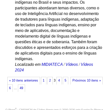
indígenas no Brasil e seus impactos. Os
participantes abordaram temas diversos, como o
uso de Inteligência Artificial no desenvolvimento
de tradutores para línguas indígenas, adaptação
de teclados para línguas indígenas, ensino por
meio de aplicativos, documentação e
modelamento digital de línguas indígenas e
questões éticas e de soberania. Também foram
discutidos e apresentados esforços para a criação
de aplicativos digitais para o ensino de línguas
indígenas.
Localizado em
MIDIATECA
/
Vídeos
/
Vídeos
2024
« 10 itens anteriores
1
2
3
4
5
Próximos 10 itens »
6
…
49
®
O
Plone
- CMS/WCM de Código Aberto
tem
©
2000-2026 pela
Fundação Plone
e