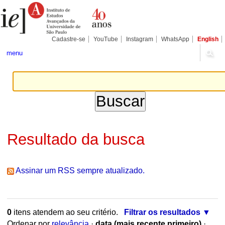
Ir
Ferramentas
para
Pessoais
o
conteúdo.
|
Cadastre-se
YouTube
Instagram
WhatsApp
English
Ir
para
menu
a
navegação
Resultado da busca
Assinar um RSS sempre atualizado.
0
itens atendem ao seu critério.
Filtrar os resultados
Ordenar por
relevância
·
data (mais recente primeiro)
·