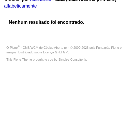
alfabeticamente
Nenhum resultado foi encontrado.
®
O
Plone
- CMS/WCM de Código Aberto
tem
©
2000-2026 pela
Fundação Plone
e
amigos. Distribuído sob a
Licença GNU GPL
.
This Plone Theme brought to you by
Simples Consultoria
.