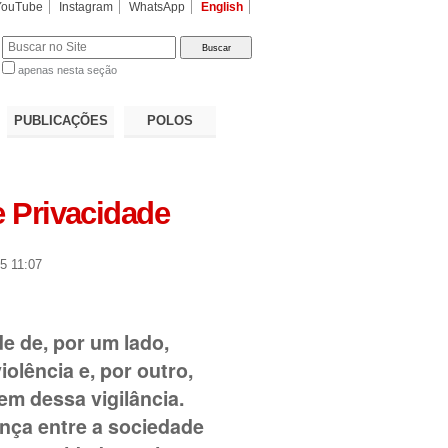
YouTube
Instagram
WhatsApp
English
apenas nesta seção
a…
PUBLICAÇÕES
POLOS
e Privacidade
5 11:07
e de, por um lado,
olência e, por outro,
m dessa vigilância.
nça entre a sociedade