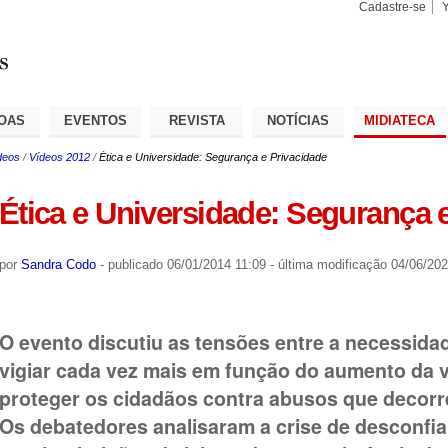
Cadastre-se
Busca
Busca
Avançad
OAS
EVENTOS
REVISTA
NOTÍCIAS
MIDIATECA
deos
/
Vídeos 2012
/
Ética e Universidade: Segurança e Privacidade
Ética e Universidade: Segurança 
por
Sandra Codo
-
publicado
06/01/2014 11:09
-
última modificação
04/06/202
O evento discutiu as tensões entre a necessidad
vigiar cada vez mais em função do aumento da vi
proteger os cidadãos contra abusos que decorre
Os debatedores analisaram a crise de desconfia