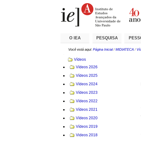
Ir
Ferramentas
Seções
para
Pessoais
o
conteúdo.
|
Ir
para
a
O IEA
PESQUISA
PESS
navegação
Você está aqui:
Página Inicial
/
MIDIATECA
/
Ví
Navegação
Vídeos
Vídeos 2026
Vídeos 2025
Vídeos 2024
Vídeos 2023
Vídeos 2022
Vídeos 2021
Vídeos 2020
Vídeos 2019
Videos 2018