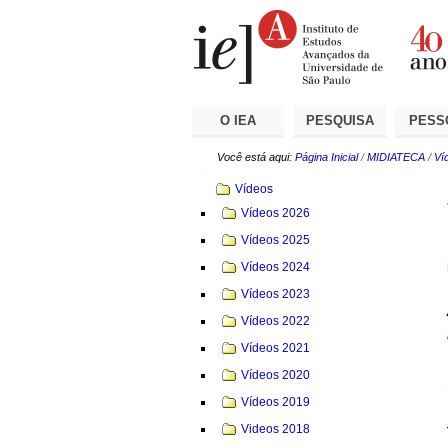
Ir
Ferramentas
Seções
para
Pessoais
o
conteúdo.
|
Ir
para
a
O IEA
PESQUISA
PESS
navegação
Você está aqui:
Página Inicial
/
MIDIATECA
/
Ví
Navegação
Vídeos
Vídeos 2026
Vídeos 2025
Vídeos 2024
Vídeos 2023
Vídeos 2022
Vídeos 2021
Vídeos 2020
Vídeos 2019
Videos 2018