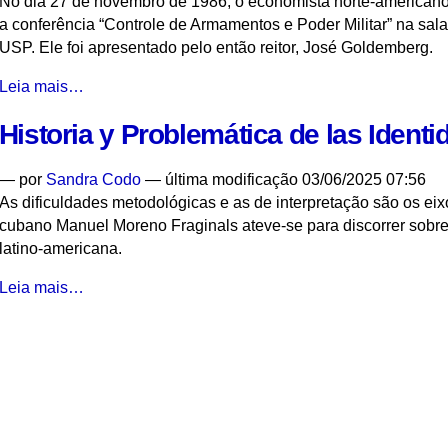
No dia 27 de novembro de 1986, o economista norte-americano 
a conferência “Controle de Armamentos e Poder Militar” na sal
USP. Ele foi apresentado pelo então reitor, José Goldemberg.
Arms
Leia mais…
Control
Historia y Problemática de las Identi
and
Military
Power
—
por
Sandra Codo
— última modificação 03/06/2025 07:56
-
As dificuldades metodológicas e as de interpretação são os eix
cubano Manuel Moreno Fraginals ateve-se para discorrer sobre a
latino-americana.
Historia
Leia mais…
y
Problemática
de
las
Identidades
Culturales
-