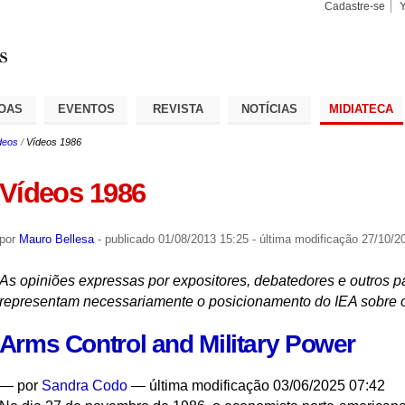
Cadastre-se
Busca
Busca
Avançad
OAS
EVENTOS
REVISTA
NOTÍCIAS
MIDIATECA
deos
/
Vídeos 1986
Vídeos 1986
por
Mauro Bellesa
-
publicado
01/08/2013 15:25
-
última modificação
27/10/20
As opiniões expressas por expositores, debatedores e outros p
representam necessariamente o posicionamento do IEA sobre 
Arms Control and Military Power
—
por
Sandra Codo
— última modificação 03/06/2025 07:42