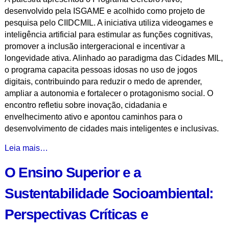
desenvolvido pela ISGAME e acolhido como projeto de
pesquisa pelo CIIDCMIL. A iniciativa utiliza videogames e
inteligência artificial para estimular as funções cognitivas,
promover a inclusão intergeracional e incentivar a
longevidade ativa. Alinhado ao paradigma das Cidades MIL,
o programa capacita pessoas idosas no uso de jogos
digitais, contribuindo para reduzir o medo de aprender,
ampliar a autonomia e fortalecer o protagonismo social. O
encontro refletiu sobre inovação, cidadania e
envelhecimento ativo e apontou caminhos para o
desenvolvimento de cidades mais inteligentes e inclusivas.
Programa
Leia mais…
Cérebro
O Ensino Superior e a
Ativo:
Contribuição
Sustentabilidade Socioambiental:
dos
Videojogos
Perspectivas Críticas e
no