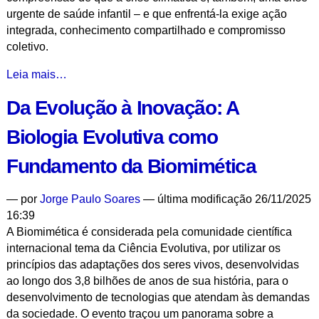
urgente de saúde infantil – e que enfrentá-la exige ação
integrada, conhecimento compartilhado e compromisso
coletivo.
Puericultura
Leia mais…
Ambiental
Da Evolução à Inovação: A
Urbana:
Desafios
Biologia Evolutiva como
e
Soluções
Fundamento da Biomimética
para
a
—
por
Jorge Paulo Soares
— última modificação 26/11/2025
Saúde
16:39
Infantil
A Biomimética é considerada pela comunidade científica
no
internacional tema da Ciência Evolutiva, por utilizar os
Contexto
princípios das adaptações dos seres vivos, desenvolvidas
das
ao longo dos 3,8 bilhões de anos de sua história, para o
Mudanças
desenvolvimento de tecnologias que atendam às demandas
Climáticas
da sociedade. O evento traçou um panorama sobre a
-