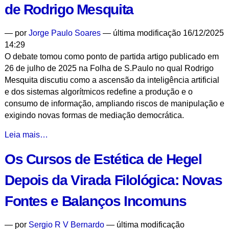
Alimentação
de Rodrigo Mesquita
Saudável:
Diretrizes
—
por
Jorge Paulo Soares
— última modificação 16/12/2025
da
14:29
OMS
O debate tomou como ponto de partida artigo publicado em
-
26 de julho de 2025 na Folha de S.Paulo no qual Rodrigo
Mesquita discutiu como a ascensão da inteligência artificial
e dos sistemas algorítmicos redefine a produção e o
consumo de informação, ampliando riscos de manipulação e
exigindo novas formas de mediação democrática.
O
Leia mais…
Jornalismo
Os Cursos de Estética de Hegel
entre
a
Depois da Virada Filológica: Novas
Sobrevivência
e
Fontes e Balanços Incomuns
a
Relevância:
—
por
Sergio R V Bernardo
— última modificação
Uma