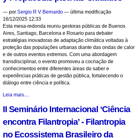
Conceitos,
—
por
Sergio R V Bernardo
— última modificação
Normatividade
16/12/2025 12:33
e
Esta mesa-redonda reuniu gestoras públicas de Buenos
Dissidências
Aires, Santiago, Barcelona e Rosario para debater
-
estratégias inovadoras de adaptação climática voltadas à
proteção das populações urbanas diante das ondas de calor
e de outros eventos extremos. Com uma abordagem
transdisciplinar, o evento promoveu a cocriação de
conhecimentos entre diferentes áreas do saber e
experiências práticas de gestão pública, fortalecendo o
diálogo entre ciência e política.
Refugios
Leia mais…
Climáticos:
II Seminário Internacional ‘Ciência
Experiencias
y
encontra Filantropia’ - Filantropia
Propuestas
para
no Ecossistema Brasileiro da
las