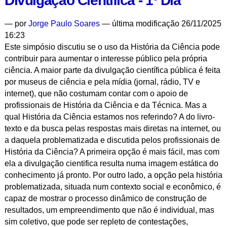
Divulgação Científica - 1º Dia
da
Ciência
—
por
Jorge Paulo Soares
— última modificação 26/11/2025
e
16:23
Divulgação
Este simpósio discutiu se o uso da História da Ciência pode
Científica
contribuir para aumentar o interesse público pela própria
-
ciência. A maior parte da divulgação científica pública é feita
2º
por museus de ciência e pela mídia (jornal, rádio, TV e
Dia
internet), que não costumam contar com o apoio de
-
profissionais de História da Ciência e da Técnica. Mas a
qual História da Ciência estamos nos referindo? A do livro-
texto e da busca pelas respostas mais diretas na internet, ou
a daquela problematizada e discutida pelos profissionais de
História da Ciência? A primeira opção é mais fácil, mas com
ela a divulgação cientifica resulta numa imagem estática do
conhecimento já pronto. Por outro lado, a opção pela história
problematizada, situada num contexto social e econômico, é
capaz de mostrar o processo dinâmico de construção de
resultados, um empreendimento que não é individual, mas
sim coletivo, que pode ser repleto de contestações,