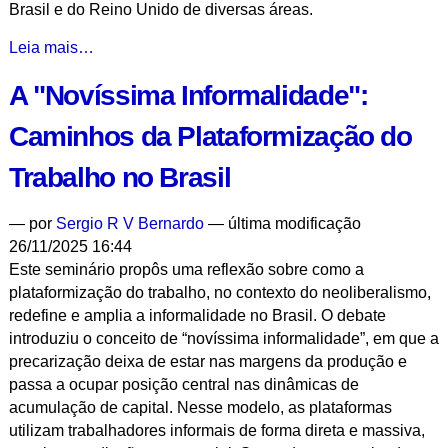
Brasil e do Reino Unido de diversas áreas.
Diálogo
Leia mais…
Brasil-
A "Novíssima Informalidade":
Reino
Unido
Caminhos da Plataformização do
Pré-
COP30:
Trabalho no Brasil
da
Ciência
—
por
Sergio R V Bernardo
— última modificação
às
26/11/2025 16:44
Políticas
Este seminário propôs uma reflexão sobre como a
Públicas
plataformização do trabalho, no contexto do neoliberalismo,
(1
redefine e amplia a informalidade no Brasil. O debate
de
introduziu o conceito de “novíssima informalidade”, em que a
2)
precarização deixa de estar nas margens da produção e
-
passa a ocupar posição central nas dinâmicas de
acumulação de capital. Nesse modelo, as plataformas
utilizam trabalhadores informais de forma direta e massiva,