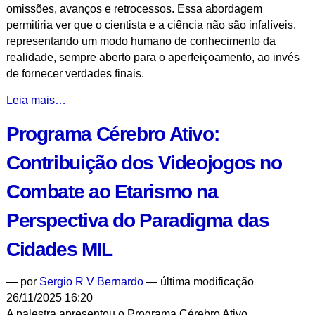
omissões, avanços e retrocessos. Essa abordagem
permitiria ver que o cientista e a ciência não são infalíveis,
representando um modo humano de conhecimento da
realidade, sempre aberto para o aperfeiçoamento, ao invés
de fornecer verdades finais.
I
Leia mais…
Simpósio
Programa Cérebro Ativo:
de
História
Contribuição dos Videojogos no
da
Ciência
Combate ao Etarismo na
e
Divulgação
Perspectiva do Paradigma das
Científica
Cidades MIL
-
1º
Dia
—
por
Sergio R V Bernardo
— última modificação
-
26/11/2025 16:20
A palestra apresentou o Programa Cérebro Ativo,