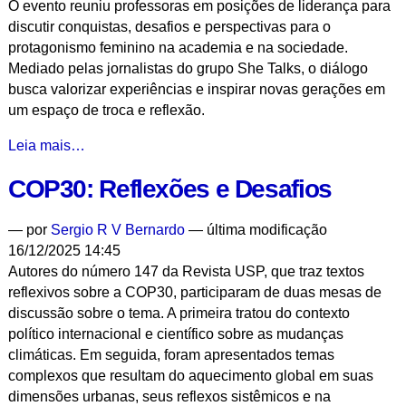
O evento reuniu professoras em posições de liderança para
Ludwig,
discutir conquistas, desafios e perspectivas para o
Marte
protagonismo feminino na academia e na sociedade.
Brill
Mediado pelas jornalistas do grupo She Talks, o diálogo
-
busca valorizar experiências e inspirar novas gerações em
um espaço de troca e reflexão.
Trajetórias
Leia mais…
Femininas
COP30: Reflexões e Desafios
no
Mundo
Acadêmico
—
por
Sergio R V Bernardo
— última modificação
e
16/12/2025 14:45
Profissional:
Autores do número 147 da Revista USP, que traz textos
Conquistas,
reflexivos sobre a COP30, participaram de duas mesas de
Desafios
discussão sobre o tema. A primeira tratou do contexto
e
político internacional e científico sobre as mudanças
Inspiração
climáticas. Em seguida, foram apresentados temas
-
complexos que resultam do aquecimento global em suas
dimensões urbanas, seus reflexos sistêmicos e na