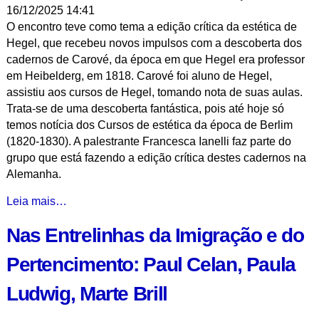
16/12/2025 14:41
Discussão
O encontro teve como tema a edição crítica da estética de
a
Hegel, que recebeu novos impulsos com a descoberta dos
Partir
cadernos de Carové, da época em que Hegel era professor
de
em Heibelderg, em 1818. Carové foi aluno de Hegel,
Artigo
assistiu aos cursos de Hegel, tomando nota de suas aulas.
de
Trata-se de uma descoberta fantástica, pois até hoje só
Rodrigo
temos notícia dos Cursos de estética da época de Berlim
Mesquita
(1820-1830). A palestrante Francesca Ianelli faz parte do
-
grupo que está fazendo a edição crítica destes cadernos na
Alemanha.
Os
Leia mais…
Cursos
Nas Entrelinhas da Imigração e do
de
Estética
Pertencimento: Paul Celan, Paula
de
Hegel
Ludwig, Marte Brill
Depois
da