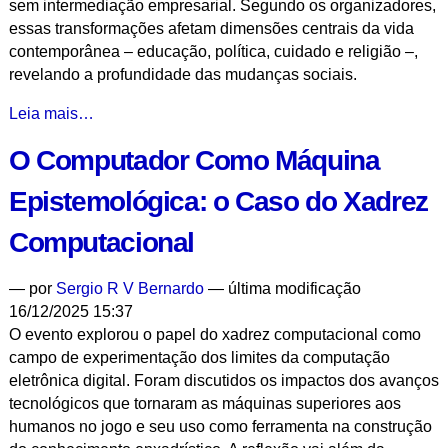
sem intermediação empresarial. Segundo os organizadores,
essas transformações afetam dimensões centrais da vida
contemporânea – educação, política, cuidado e religião –,
revelando a profundidade das mudanças sociais.
A
Leia mais…
"Novíssima
O Computador Como Máquina
Informalidade":
Caminhos
Epistemológica: o Caso do Xadrez
da
Plataformização
Computacional
do
Trabalho
—
por
Sergio R V Bernardo
— última modificação
no
16/12/2025 15:37
Brasil
O evento explorou o papel do xadrez computacional como
-
campo de experimentação dos limites da computação
eletrônica digital. Foram discutidos os impactos dos avanços
tecnológicos que tornaram as máquinas superiores aos
humanos no jogo e seu uso como ferramenta na construção