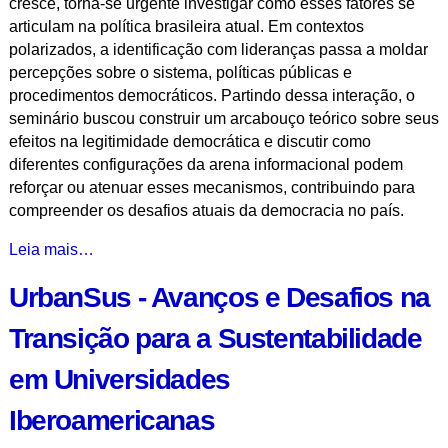
cresce, torna-se urgente investigar como esses fatores se
-
articulam na política brasileira atual. Em contextos
polarizados, a identificação com lideranças passa a moldar
percepções sobre o sistema, políticas públicas e
procedimentos democráticos. Partindo dessa interação, o
seminário buscou construir um arcabouço teórico sobre seus
efeitos na legitimidade democrática e discutir como
diferentes configurações da arena informacional podem
reforçar ou atenuar esses mecanismos, contribuindo para
compreender os desafios atuais da democracia no país.
Confiança
Leia mais…
Política,
UrbanSus - Avanços e Desafios na
Polarização
e
Transição para a Sustentabilidade
Legitimidade
Democrática
em Universidades
no
Brasil
Iberoamericanas
-