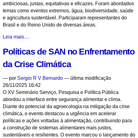
ambiciosas, justas, equitativas e eficazes. Foram abordados
temas como eventos extremos, água, biodiversidade, saúde
e agricultura sustentável. Participaram representantes do
Brasil e do Reino Unido de diversas áreas.
Diálogo
Leia mais…
Brasil-
Políticas de SAN no Enfrentamento
Reino
Unido
da Crise Climática
Pré-
COP30:
—
por
Sergio R V Bernardo
— última modificação
da
26/11/2025 16:42
Ciência
O XV Seminário Serviço, Pesquisa e Política Pública
às
abordou a interface entre segurança alimentar e clima.
Políticas
Diante do potencial da agroecologia na mitigação da crise
Públicas
climática, o evento destacou a urgência em acelerar
(2
políticas e ações voltadas à alimentação, contribuindo para
de
a construção de sistemas alimentares mais justos,
2)
sustentáveis e resilientes. O evento marcou o lançamento do
-