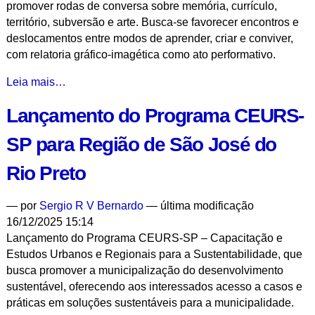
promover rodas de conversa sobre memória, currículo,
território, subversão e arte. Busca-se favorecer encontros e
deslocamentos entre modos de aprender, criar e conviver,
com relatoria gráfico-imagética como ato performativo.
Territórios
Leia mais…
Errantes:
Lançamento do Programa CEURS-
Diálogos
Sobre
SP para Região de São José do
Memória,
Educação
Rio Preto
e
Práticas
—
por
Sergio R V Bernardo
— última modificação
Artísticas
16/12/2025 15:14
-
Lançamento do Programa CEURS-SP – Capacitação e
Estudos Urbanos e Regionais para a Sustentabilidade, que
busca promover a municipalização do desenvolvimento
sustentável, oferecendo aos interessados acesso a casos e
práticas em soluções sustentáveis para a municipalidade.