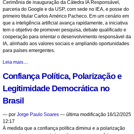
Cerimônia de inauguração da Cátedra IA Responsável,
InCEPTE
parceria do Google e da USP, com sede no IEA, e posse do
(1
primeiro titular Carlos Américo Pacheco. Em um cenário em
de
que a inteligência artificial avança rapidamente, a iniciativa
2)
tem o objetivo de promover pesquisa, debate qualificado e
-
cooperação para orientar o desenvolvimento responsável da
IA, alinhado aos valores sociais e ampliando oportunidades
para países emergentes.
Lançamento
Leia mais…
da
Confiança Política, Polarização e
Cátedra
IA
Legitimidade Democrática no
Responsável
e
Brasil
Posse
de
—
por
Jorge Paulo Soares
— última modificação 16/12/2025
Carlos
12:17
Américo
À medida que a confiança política diminui e a polarização
Pacheco