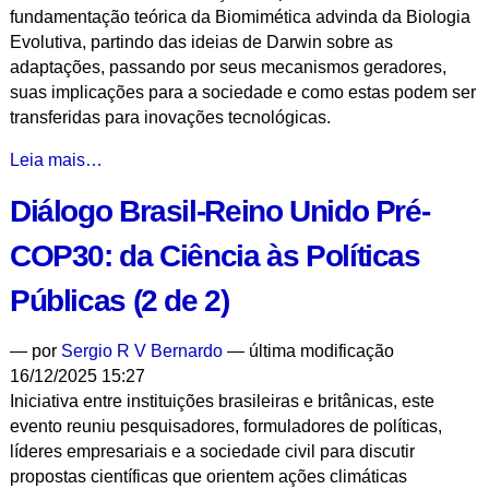
fundamentação teórica da Biomimética advinda da Biologia
Evolutiva, partindo das ideias de Darwin sobre as
adaptações, passando por seus mecanismos geradores,
suas implicações para a sociedade e como estas podem ser
transferidas para inovações tecnológicas.
Da
Leia mais…
Evolução
Diálogo Brasil-Reino Unido Pré-
à
Inovação:
COP30: da Ciência às Políticas
A
Biologia
Públicas (2 de 2)
Evolutiva
como
—
por
Sergio R V Bernardo
— última modificação
Fundamento
16/12/2025 15:27
da
Iniciativa entre instituições brasileiras e britânicas, este
Biomimética
evento reuniu pesquisadores, formuladores de políticas,
-
líderes empresariais e a sociedade civil para discutir
propostas científicas que orientem ações climáticas