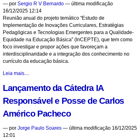
—
por
Sergio R V Bernardo
— última modificação
-
16/12/2025 12:14
Reunião anual do projeto temático “Estudo de
Implementação de Inovações Curriculares, Estratégias
Pedagógicas e Tecnologias Emergentes para a Qualidade-
Equidade na Educação Básica” (InCEPTE), que tem como
foco investigar e propor ações que favoreçam a
interdisciplinaridade e a integração dos conhecimento no
currículo da educação básica.
Educação
Leia mais…
para
Lançamento da Cátedra IA
o
Antropoceno:
Responsável e Posse de Carlos
II
Encontro
Américo Pacheco
Anual
do
—
por
Jorge Paulo Soares
— última modificação 16/12/2025
Projeto
12:01
Temático