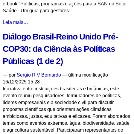
e-book "Politicas, programas e ações para a SAN no Setor
Saúde - Um guia para gestores".
Políticas
Leia mais…
de
Diálogo Brasil-Reino Unido Pré-
SAN
no
COP30: da Ciência às Políticas
Enfrentamento
da
Públicas (1 de 2)
Crise
Climática
—
por
Sergio R V Bernardo
— última modificação
-
16/12/2025 15:28
Iniciativa entre instituições brasileiras e britânicas, este
evento reuniu pesquisadores, formuladores de políticas,
líderes empresariais e a sociedade civil para discutir
propostas científicas que orientem ações climáticas
ambiciosas, justas, equitativas e eficazes. Foram abordados
temas como eventos extremos, água, biodiversidade, saúde
e agricultura sustentável. Participaram representantes do