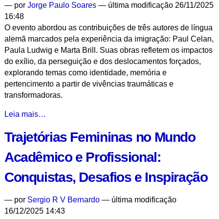
—
por
Jorge Paulo Soares
— última modificação 26/11/2025
Virada
16:48
Filológica:
O evento abordou as contribuições de três autores de língua
Novas
alemã marcados pela experiência da imigração: Paul Celan,
Fontes
Paula Ludwig e Marta Brill. Suas obras refletem os impactos
e
do exílio, da perseguição e dos deslocamentos forçados,
Balanços
explorando temas como identidade, memória e
Incomuns
pertencimento a partir de vivências traumáticas e
-
transformadoras.
Nas
Leia mais…
Entrelinhas
Trajetórias Femininas no Mundo
da
Imigração
Acadêmico e Profissional:
e
do
Conquistas, Desafios e Inspiração
Pertencimento:
Paul
—
por
Sergio R V Bernardo
— última modificação
Celan,
16/12/2025 14:43
Paula