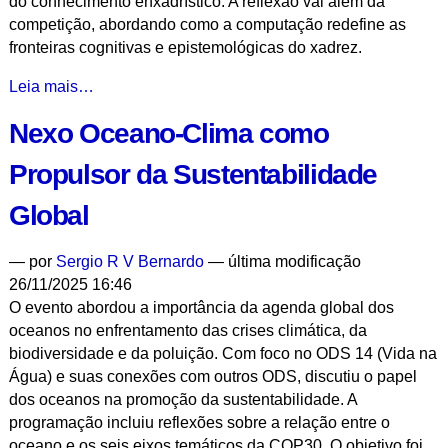
do conhecimento enxadrístico. A reflexão vai além da
competição, abordando como a computação redefine as
fronteiras cognitivas e epistemológicas do xadrez.
O
Leia mais…
Computador
Nexo Oceano-Clima como
Como
Máquina
Propulsor da Sustentabilidade
Epistemológica:
o
Global
Caso
do
—
por
Sergio R V Bernardo
— última modificação
Xadrez
26/11/2025 16:46
Computacional
O evento abordou a importância da agenda global dos
-
oceanos no enfrentamento das crises climática, da
biodiversidade e da poluição. Com foco no ODS 14 (Vida na
Água) e suas conexões com outros ODS, discutiu o papel
dos oceanos na promoção da sustentabilidade. A
programação incluiu reflexões sobre a relação entre o
oceano e os seis eixos temáticos da COP30. O objetivo foi