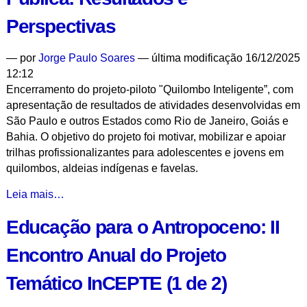
Observatório
Perspectivas
Brasileiro
de
—
por
Jorge Paulo Soares
— última modificação 16/12/2025
Inteligência
12:12
Artificial
Encerramento do projeto-piloto "Quilombo Inteligente”, com
-
apresentação de resultados de atividades desenvolvidas em
São Paulo e outros Estados como Rio de Janeiro, Goiás e
Bahia. O objetivo do projeto foi motivar, mobilizar e apoiar
trilhas profissionalizantes para adolescentes e jovens em
quilombos, aldeias indígenas e favelas.
Quilombo
Leia mais…
Inteligente
Educação para o Antropoceno: II
-
Audiência
Encontro Anual do Projeto
Pública:
Resultados
Temático InCEPTE (1 de 2)
e
Perspectivas