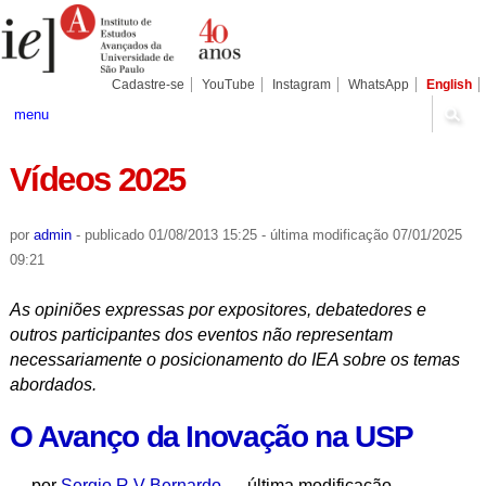
Ir
Ferramentas
Seções
para
Pessoais
o
conteúdo.
|
Cadastre-se
YouTube
Instagram
WhatsApp
English
Ir
para
menu
a
navegação
Vídeos 2025
por
admin
-
publicado
01/08/2013 15:25
-
última modificação
07/01/2025
09:21
As opiniões expressas por expositores, debatedores e
outros participantes dos eventos não representam
necessariamente o posicionamento do IEA sobre os temas
abordados.
O Avanço da Inovação na USP
—
por
Sergio R V Bernardo
— última modificação