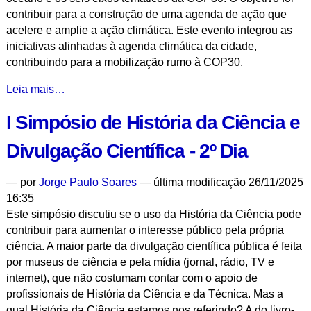
contribuir para a construção de uma agenda de ação que
acelere e amplie a ação climática. Este evento integrou as
iniciativas alinhadas à agenda climática da cidade,
contribuindo para a mobilização rumo à COP30.
Nexo
Leia mais…
Oceano-
I Simpósio de História da Ciência e
Clima
como
Divulgação Científica - 2º Dia
Propulsor
da
—
por
Jorge Paulo Soares
— última modificação 26/11/2025
Sustentabilidade
16:35
Global
Este simpósio discutiu se o uso da História da Ciência pode
-
contribuir para aumentar o interesse público pela própria
ciência. A maior parte da divulgação científica pública é feita
por museus de ciência e pela mídia (jornal, rádio, TV e
internet), que não costumam contar com o apoio de
profissionais de História da Ciência e da Técnica. Mas a
qual História da Ciência estamos nos referindo? A do livro-