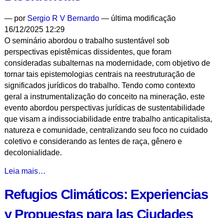
para
—
por
Sergio R V Bernardo
— última modificação
a
16/12/2025 12:29
Sustentabilidade
O seminário abordou o trabalho sustentável sob
em
perspectivas epistêmicas dissidentes, que foram
Universidades
consideradas subalternas na modernidade, com objetivo de
Iberoamericanas
tornar tais epistemologias centrais na reestruturação de
-
significados jurídicos do trabalho. Tendo como contexto
geral a instrumentalização do conceito na mineração, este
evento abordou perspectivas jurídicas de sustentabilidade
que visam a indissociabilidade entre trabalho anticapitalista,
natureza e comunidade, centralizando seu foco no cuidado
coletivo e considerando as lentes de raça, gênero e
decolonialidade.
O
Leia mais…
que
Refugios Climáticos: Experiencias
é
"Trabalho
y Propuestas para las Ciudades
Sustentável"?