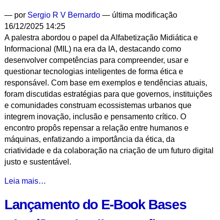
Filantropia’
—
por
Sergio R V Bernardo
— última modificação
-
16/12/2025 14:25
Filantropia
A palestra abordou o papel da Alfabetização Midiática e
no
Informacional (MIL) na era da IA, destacando como
Ecossistema
desenvolver competências para compreender, usar e
Brasileiro
questionar tecnologias inteligentes de forma ética e
da
responsável. Com base em exemplos e tendências atuais,
Ciência
foram discutidas estratégias para que governos, instituições
-
e comunidades construam ecossistemas urbanos que
integrem inovação, inclusão e pensamento crítico. O
encontro propôs repensar a relação entre humanos e
máquinas, enfatizando a importância da ética, da
criatividade e da colaboração na criação de um futuro digital
justo e sustentável.
IA
Leia mais…
nas
Lançamento do E-Book Bases
Cidades
MIL: