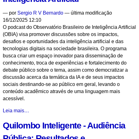
-
—
por
Sergio R V Bernardo
— última modificação
16/12/2025 12:10
O podcast do Observatório Brasileiro de Inteligência Artificial
(OBIA) visa promover discussões sobre os impactos,
desafios e oportunidades da inteligência artificial e das
tecnologias digitais na sociedade brasileira. O programa
busca criar um espaço inovador para disseminação de
conhecimento, troca de experiências e fortalecimento do
debate público sobre o tema, assim como democratizar a
discussão acerca da temática da IA e de seus impactos
sociais destinando-se ao público em geral, levando o
conteúdo acadêmico através de uma linguagem mais
acessível.
Pré-
Leia mais…
lançamento
Quilombo Inteligente - Audiência
do
Podcast
Pública: Resultados e
do