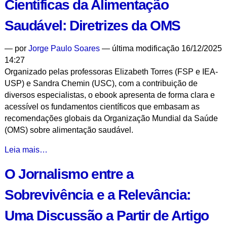
Científicas da Alimentação
Alfabetização,
Ética
Saudável: Diretrizes da OMS
e
Inovação
—
por
Jorge Paulo Soares
— última modificação 16/12/2025
para
14:27
o
Organizado pelas professoras Elizabeth Torres (FSP e IEA-
Século
USP) e Sandra Chemin (USC), com a contribuição de
XXI
diversos especialistas, o ebook apresenta de forma clara e
-
acessível os fundamentos científicos que embasam as
recomendações globais da Organização Mundial da Saúde
(OMS) sobre alimentação saudável.
Lançamento
Leia mais…
do
O Jornalismo entre a
E-
Book
Sobrevivência e a Relevância:
Bases
Científicas
Uma Discussão a Partir de Artigo
da