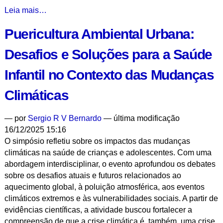
Lançamento
Leia mais…
do
Puericultura Ambiental Urbana:
Programa
CEURS-
Desafios e Soluções para a Saúde
SP
para
Infantil no Contexto das Mudanças
Região
de
Climáticas
São
José
—
por
Sergio R V Bernardo
— última modificação
do
16/12/2025 15:16
Rio
O simpósio refletiu sobre os impactos das mudanças
Preto
climáticas na saúde de crianças e adolescentes. Com uma
-
abordagem interdisciplinar, o evento aprofundou os debates
sobre os desafios atuais e futuros relacionados ao
aquecimento global, à poluição atmosférica, aos eventos
climáticos extremos e às vulnerabilidades sociais. A partir de
evidências científicas, a atividade buscou fortalecer a
compreensão de que a crise climática é, também, uma crise