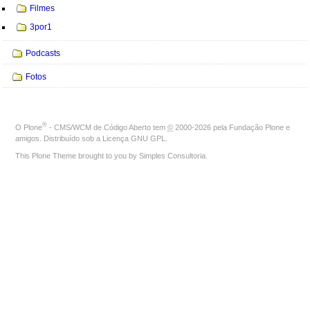
Filmes
3por1
Podcasts
Fotos
®
O
Plone
- CMS/WCM de Código Aberto
tem
©
2000-2026 pela
Fundação Plone
e
amigos. Distribuído sob a
Licença GNU GPL
.
This Plone Theme brought to you by
Simples Consultoria
.