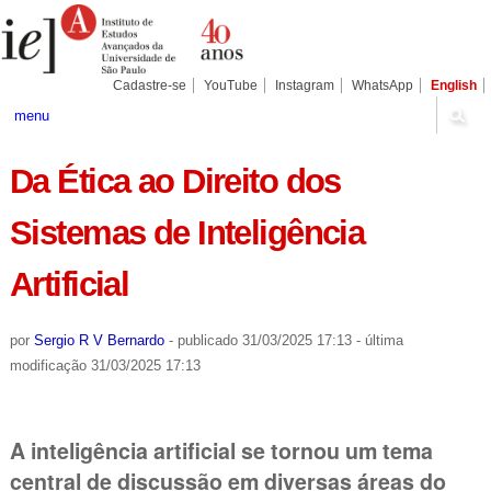
Ir
Ferramentas
Seções
para
Pessoais
o
conteúdo.
|
Cadastre-se
YouTube
Instagram
WhatsApp
English
Ir
para
menu
a
navegação
Da Ética ao Direito dos
Sistemas de Inteligência
Artificial
por
Sergio R V Bernardo
-
publicado
31/03/2025 17:13
-
última
modificação
31/03/2025 17:13
A inteligência artificial se tornou um tema
central de discussão em diversas áreas do