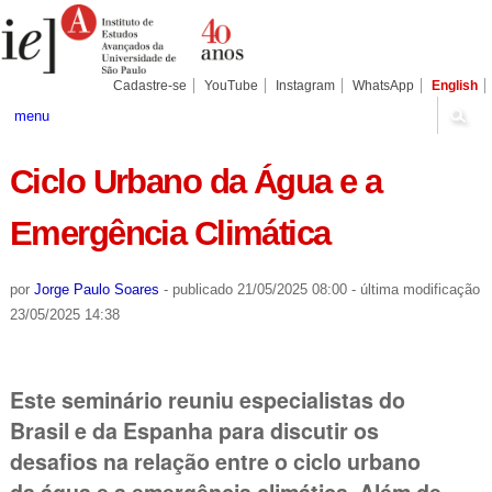
Ir
Ferramentas
Seções
para
Pessoais
o
conteúdo.
|
Cadastre-se
YouTube
Instagram
WhatsApp
English
Ir
para
menu
a
navegação
Ciclo Urbano da Água e a
Emergência Climática
por
Jorge Paulo Soares
-
publicado
21/05/2025 08:00
-
última modificação
23/05/2025 14:38
Este seminário reuniu especialistas do
Brasil e da Espanha para discutir os
desafios na relação entre o ciclo urbano