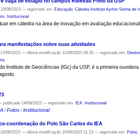
bre vaga de estágio no campus Ribeirão Preto da USP
23/08/2023
— registrado em:
Educação
,
Cátedra Instituto Ayrton Senna de
eto
,
Institucional
tuar em cátedra na área de inovação em avaliação educaciona
S
ara manifestações sobre suas atividades
17/08/2023
—
última modificação
12/09/2023 09:35
— registrado em:
Direit
ria
do Instituto de Geociências (IGc) da USP, é a primeira ouvidor
agosto.
S
23
—
publicado
14/08/2023
— registrado em:
IEA
,
Institucional
CA
/
Fotos
/
Institucional
ice-coordenação do Polo São Carlos do IEA
10/08/2023
—
última modificação
10/08/2023 11:13
— registrado em:
Polos
,