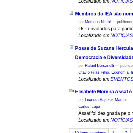
Localizado em
NOTÍCIA
Membros do IEA são nom
por
Matheus Nistal
—
publicad
Os convidados para partic
Localizado em
NOTÍCIA
Posse de Suzana Herculan
Democracia e Diversidad
por
Rafael Borsanelli
—
public
Otavio Frias Filho
,
Economia
,
I
Localizado em
EVENTO
Elisabete Moreira Assaf 
por
Leandra Rajczuk Martins
Carlos
,
capa
Assaf foi designada pelo r
Localizado em
NOTÍCIA
« 10 itens anteriores
1
…
7