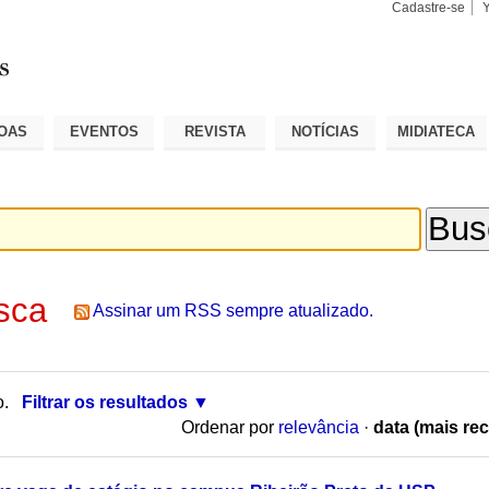
Cadastre-se
Busca
Busca
Avançad
OAS
EVENTOS
REVISTA
NOTÍCIAS
MIDIATECA
sca
Assinar um RSS sempre atualizado.
o.
Filtrar os resultados
Ordenar por
relevância
·
data (mais rec