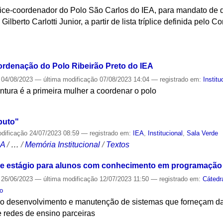
ice-coordenador do Polo São Carlos do IEA, para mandato de qu
Gilberto Carlotti Junior, a partir de lista tríplice definida pelo 
S
rdenação do Polo Ribeirão Preto do IEA
04/08/2023
—
última modificação
07/08/2023 14:04
— registrado em:
Institu
tura é a primeira mulher a coordenar o polo
S
puto"
odificação
24/07/2023 08:59
— registrado em:
IEA
,
Institucional
,
Sala Verde
CA
/
…
/
Memória Institucional
/
Textos
ce estágio para alunos com conhecimento em programação
26/06/2023
—
última modificação
12/07/2023 11:50
— registrado em:
Cátedr
to
 no desenvolvimento e manutenção de sistemas que forneçam d
re redes de ensino parceiras