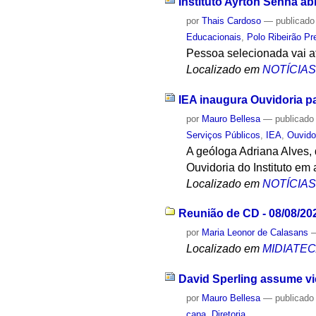
Instituto Ayrton Senna a
por
Thais Cardoso
—
publicado
Educacionais
,
Polo Ribeirão Pr
Pessoa selecionada vai a
Localizado em
NOTÍCIA
IEA inaugura Ouvidoria p
por
Mauro Bellesa
—
publicado
Serviços Públicos
,
IEA
,
Ouvido
A geóloga Adriana Alves, 
Ouvidoria do Instituto em 
Localizado em
NOTÍCIA
Reunião de CD - 08/08/20
por
Maria Leonor de Calasans
Localizado em
MIDIATE
David Sperling assume v
por
Mauro Bellesa
—
publicado
capa
,
Diretoria