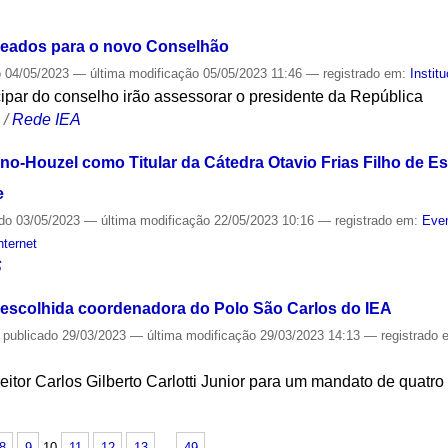
S
eados para o novo Conselhão
o
04/05/2023
—
última modificação
05/05/2023 11:46
— registrado em:
Instit
ipar do conselho irão assessorar o presidente da República
S
/
Rede IEA
o-Houzel como Titular da Cátedra Otavio Frias Filho de 
e
ado
03/05/2023
—
última modificação
22/05/2023 10:16
— registrado em:
Even
nternet
S
é escolhida coordenadora do Polo São Carlos do IEA
—
publicado
29/03/2023
—
última modificação
29/03/2023 14:13
— registrado
eitor Carlos Gilberto Carlotti Junior para um mandato de quatro
S
8
9
10
11
12
13
…
49