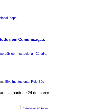
ucional
,
capa
Estudos em Comunicação,
to público
,
Institucional
,
Cátedra
 em:
IEA
,
Institucional
,
Polo São
 anos a partir de 24 de março.
Próximos 10 itens »