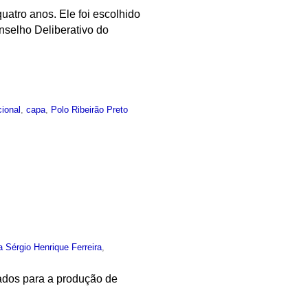
atro anos. Ele foi escolhido
Conselho Deliberativo do
cional
,
capa
,
Polo Ribeirão Preto
a Sérgio Henrique Ferreira
,
ados para a produção de