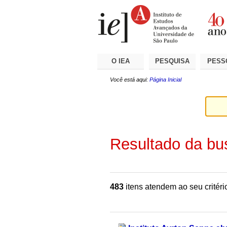
Ir
Ferramentas
Seções
para
Pessoais
o
conteúdo.
|
Ir
para
a
O IEA
PESQUISA
PESS
navegação
Você está aqui:
Página Inicial
Resultado da bu
483
itens atendem ao seu critéri