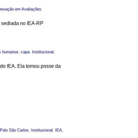
 Inovação em Avaliações
l sediada no IEA-RP
os humanos
,
capa
,
Institucional
,
a do IEA. Ela tomou posse da
Polo São Carlos
,
Institucional
,
IEA
,