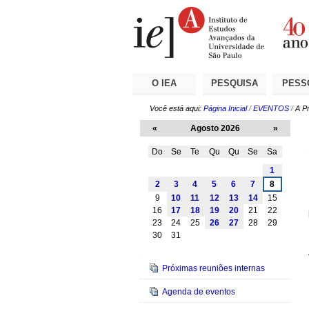
Ir
Ferramentas
Seções
para
Pessoais
o
conteúdo.
|
Ir
para
a
O IEA
PESQUISA
PESS
navegação
Você está aqui:
Página Inicial
/
EVENTOS
/
A Pr
«
Agosto 2026
»
Do
Se
Te
Qu
Qu
Se
Sa
Agosto
1
2
3
4
5
6
7
8
9
10
11
12
13
14
15
16
17
18
19
20
21
22
23
24
25
26
27
28
29
30
31
Navegação
Próximas reuniões internas
Agenda de eventos