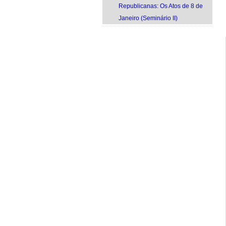
Republicanas: Os Atos de 8 de
Janeiro (Seminário II)