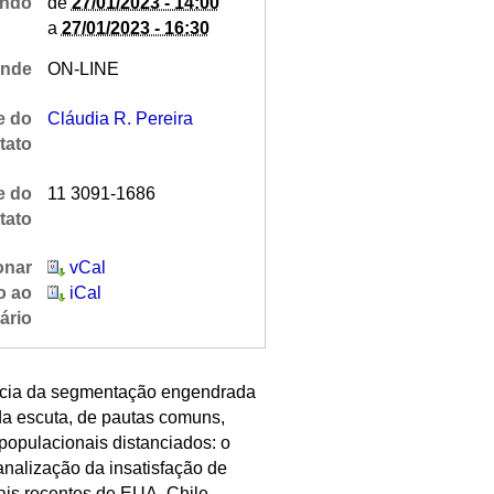
ndo
de
27/01/2023 - 14:00
a
27/01/2023 - 16:30
nde
ON-LINE
 do
Cláudia R. Pereira
tato
e do
11 3091-1686
tato
onar
vCal
o ao
iCal
ário
ância da segmentação engendrada
da escuta, de pautas comuns,
populacionais distanciados: o
analização da insatisfação de
iais recentes de EUA, Chile,