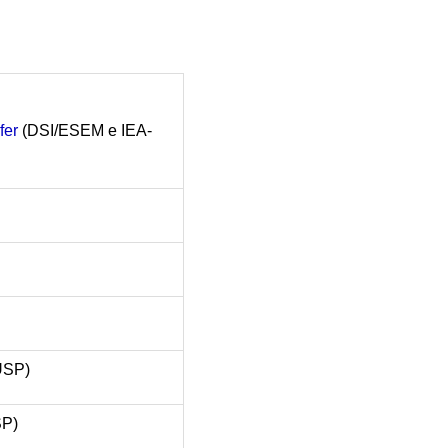
fer
(DSI/ESEM e IEA-
USP)
SP)