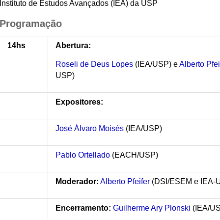
Instituto de Estudos Avançados (IEA) da USP
Programação
14hs
Abertura:
Roseli de Deus Lopes
(IEA/USP) e
Alberto Pfei
USP)
Expositores:
José Álvaro Moisés
(IEA/USP)
Pablo Ortellado
(EACH/USP)
Moderador:
Alberto Pfeifer
(DSI/ESEM e IEA-
Encerramento:
Guilherme Ary Plonski
(IEA/U