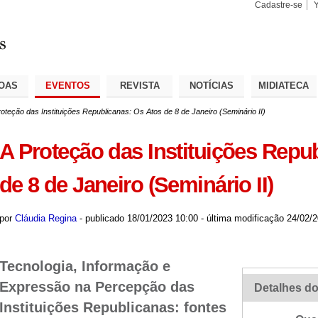
Cadastre-se
Busca
Busca
Avançad
OAS
EVENTOS
REVISTA
NOTÍCIAS
MIDIATECA
oteção das Instituições Republicanas: Os Atos de 8 de Janeiro (Seminário II)
A Proteção das Instituições Repu
de 8 de Janeiro (Seminário II)
por
Cláudia Regina
-
publicado
18/01/2023 10:00
-
última modificação
24/02/2
Tecnologia, Informação e
Expressão na Percepção das
Detalhes do
Instituições Republicanas: fontes