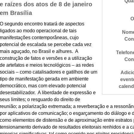
Qua
e raízes dos atos de 8 de janeiro
em Brasília
O
O segundo encontro tratará de aspectos
ligados ao modo operacional de tais
Nome
manifestações contemporâneas, cujo
Con
potencial de escalada se percebe cada vez
mais aguçado, no Brasil e alhures. A
Telefon
construção de fatos e versões e a utilização
Con
de artefatos e meios tecnológicos – as redes
sociais – como catalisadores e gatilhos de um
Adici
tipo de manifestação gerada em ambiente
event
democrático, mas com elevado potencial
calend
desestabilizador. A liberdade de expressão e
seus limites; o resguardo do direito de
reunião; a polarização extremada; a reverberação e a resson
por aplicativos de comunicação; o esgarçamento do diálogo e 
como elementos de distensão e de aproximação entre estratos 
tensionamento derivado de resultados eleitorais renhidos e a c
minorias significativas, tal como ocorrido nos pleitos presidenc