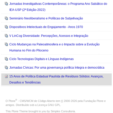
Jornadas Investigativas Contemporâneas: o Programa Ano Sabático do
IEA-USP (2ª Edição-2022)
Seminário Neoliberalismo e Políticas de Subjetivação
Dispositivos Intelectuais de Engajamento - Anos 1970
V LinCog Diversidade: Percepções, Acessos e Integração
Ciclo Mudanças na Paleoatmosfera e o Impacto sobre a Evolução
Humana no Fim do Plioceno
Ciclo Tecnologias Digitais e Línguas Indígenas
Jornadas Cívicas: Por uma governança política íntegra e democrática
15 Anos de Política Estadual Paulista de Resíduos Sólidos: Avanços,
Desafios e Tendências
®
O
Plone
- CMS/WCM de Código Aberto
tem
©
2000-2026 pela
Fundação Plone
e
amigos. Distribuído sob a
Licença GNU GPL
.
This Plone Theme brought to you by
Simples Consultoria
.