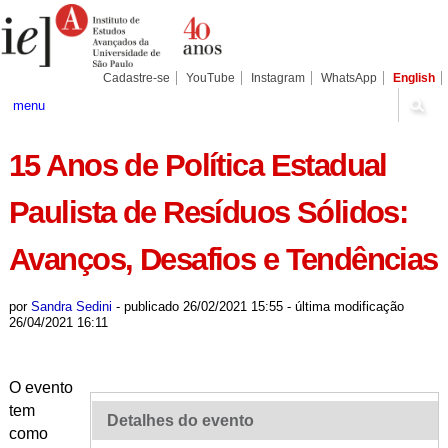
Ir
Ferramentas
Seções
para
Pessoais
o
conteúdo.
|
Cadastre-se
YouTube
Instagram
WhatsApp
English
Ir
para
menu
a
navegação
15 Anos de Política Estadual
Paulista de Resíduos Sólidos:
Avanços, Desafios e Tendências
por
Sandra Sedini
-
publicado
26/02/2021 15:55
-
última modificação
26/04/2021 16:11
O evento
tem
Detalhes do evento
como