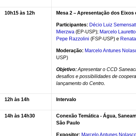
10h15 às 12h
Mesa 2 – Apresentação dos Eixos
Participantes:
Décio Luiz Semensatt
Mierzwa
(EP-USP);
Marcelo Lauretto
Pepe Razzolini
(FSP-USP) e
Renat
Moderação:
Marcelo Antunes Nolas
USP)
Objetivo:
Apresentar o CCD Saneacli
desafios e possibilidades de coopera
lançamento do Centro.
12h às 14h
Intervalo
14h às 14h30
Conexão Temática - Água, Saneam
São Paulo
Expositor:
Marcelo Antunes Nolasc