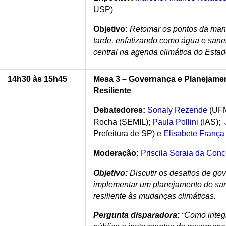
USP)
Objetivo:
Retomar os pontos da manh
tarde, enfatizando como água e san
central na agenda climática do Esta
14h30 às 15h45
Mesa 3 – Governança e Planejame
Resiliente
Debatedores:
Sonaly Rezende
(UFMG
Rocha (SEMIL);
Paula Pollini
(IAS);
Prefeitura de SP) e
Elisabete França
Moderação:
Priscila Soraia da Con
Objetivo:
Discutir os desafios de go
implementar um planejamento de sa
resiliente às mudanças climáticas.
Pergunta disparadora:
“Como integ