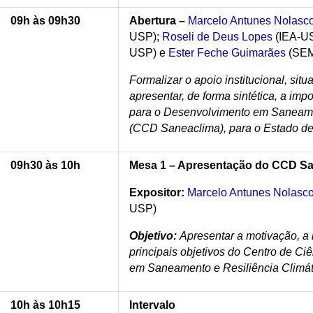
09h às 09h30
Abertura –
Marcelo Antunes Nolasc
USP);
Roseli de Deus Lopes
(IEA-U
USP) e
Ester Feche Guimarães
(SEM
Formalizar o apoio institucional, sit
apresentar, de forma sintética, a imp
para o Desenvolvimento em Saneamen
(CCD Saneaclima), para o Estado d
09h30 às 10h
Mesa 1 – Apresentação do CCD S
Expositor:
Marcelo Antunes Nolasc
USP)
Objetivo:
Apresentar a motivação, a 
principais objetivos do Centro de C
em Saneamento e Resiliência Climá
10h às 10h15
Intervalo