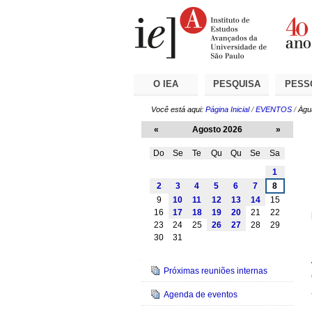
Ir
Ferramentas
Seções
para
Pessoais
o
conteúdo.
|
Ir
para
a
O IEA
PESQUISA
PESS
navegação
Você está aqui:
Página Inicial
/
EVENTOS
/
Águ
«
Agosto 2026
»
Do
Se
Te
Qu
Qu
Se
Sa
Agosto
1
2
3
4
5
6
7
8
9
10
11
12
13
14
15
16
17
18
19
20
21
22
23
24
25
26
27
28
29
30
31
Navegação
Próximas reuniões internas
Agenda de eventos