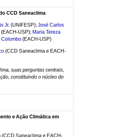
 do CCD Saneaclima
o Jr.
(UNIFESP);
José Carlos
(EACH-USP);
Maria Tereza
a Colombo
(EACH-USP)
co
(CCD Saneaclima e EACH-
ma, suas perguntas centrais,
ção, constituindo o núcleo do
ento e Ação Climática em
o
(CCD Saneaclima e EACH-