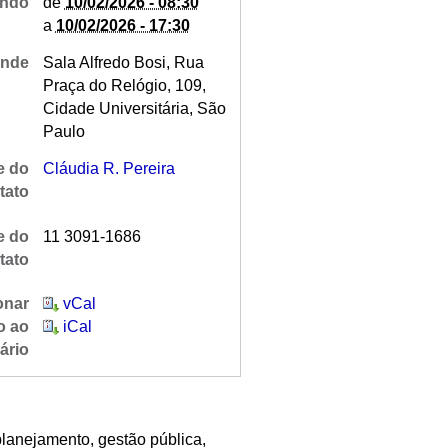
ndo
de
10/02/2026 - 08:30
a
10/02/2026 - 17:30
nde
Sala Alfredo Bosi, Rua
Praça do Relógio, 109,
Cidade Universitária, São
Paulo
 do
Cláudia R. Pereira
tato
e do
11 3091-1686
tato
onar
vCal
o ao
iCal
ário
planejamento, gestão pública,