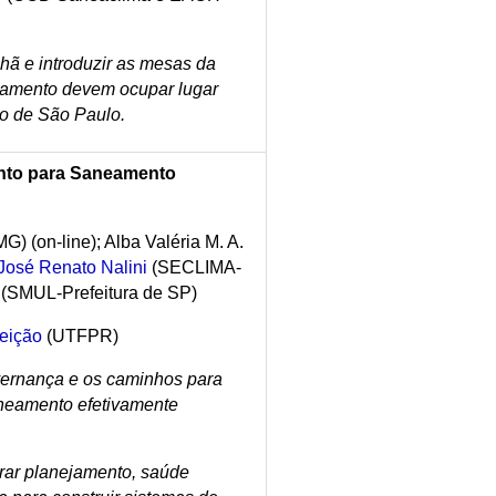
ã e introduzir as mesas da
eamento devem ocupar lugar
do de São Paulo.
nto para Saneamento
) (on-line); Alba Valéria M. A.
José Renato Nalini
(SECLIMA-
(SMUL-Prefeitura de SP)
ceição
(UTFPR)
vernança e os caminhos para
neamento efetivamente
rar planejamento, saúde