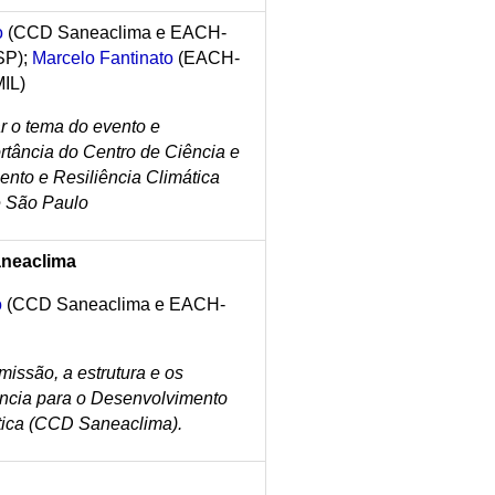
o
(CCD Saneaclima e EACH-
SP);
Marcelo Fantinato
(EACH-
IL)
uar o tema do evento e
ortância do Centro de Ciência e
to e Resiliência Climática
e São Paulo
aneaclima
o
(CCD Saneaclima e EACH-
missão, a estrutura e os
iência para o Desenvolvimento
tica (CCD Saneaclima).