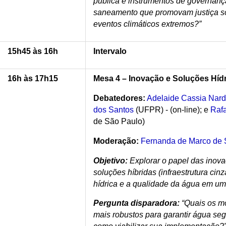
pública e instrumentos de governanç
saneamento que promovam justiça so
eventos climáticos extremos?”
15h45 às 16h
Intervalo
16h às 17h15
Mesa 4 – Inovação e Soluções Híd
Debatedores:
Adelaide Cassia Nard
dos Santos
(UFPR) - (on-line); e
Raf
de São Paulo)
Moderação:
Fernanda de Marco de
Objetivo:
Explorar o papel das inova
soluções híbridas (infraestrutura cin
hídrica e a qualidade da água em um 
Pergunta disparadora:
“Quais os mo
mais robustos para garantir água se