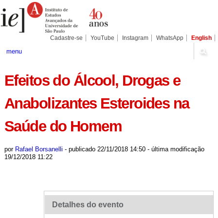
Ir
Ferramentas
Seções
para
Pessoais
o
conteúdo.
|
Cadastre-se
YouTube
Instagram
WhatsApp
English
Ir
para
menu
a
navegação
Efeitos do Álcool, Drogas e
Anabolizantes Esteroides na
Saúde do Homem
por
Rafael Borsanelli
-
publicado
22/11/2018 14:50
-
última modificação
19/12/2018 11:22
Detalhes do evento