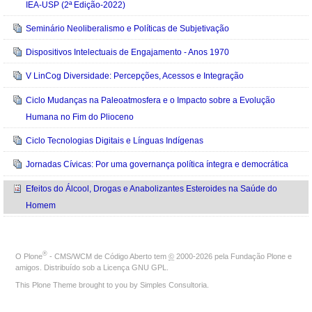
IEA-USP (2ª Edição-2022)
Seminário Neoliberalismo e Políticas de Subjetivação
Dispositivos Intelectuais de Engajamento - Anos 1970
V LinCog Diversidade: Percepções, Acessos e Integração
Ciclo Mudanças na Paleoatmosfera e o Impacto sobre a Evolução
Humana no Fim do Plioceno
Ciclo Tecnologias Digitais e Línguas Indígenas
Jornadas Cívicas: Por uma governança política íntegra e democrática
Efeitos do Álcool, Drogas e Anabolizantes Esteroides na Saúde do
Homem
®
O
Plone
- CMS/WCM de Código Aberto
tem
©
2000-2026 pela
Fundação Plone
e
amigos. Distribuído sob a
Licença GNU GPL
.
This Plone Theme brought to you by
Simples Consultoria
.