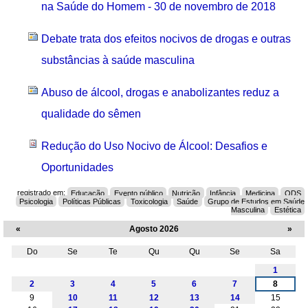
na Saúde do Homem - 30 de novembro de 2018
Debate trata dos efeitos nocivos de drogas e outras
substâncias à saúde masculina
Abuso de álcool, drogas e anabolizantes reduz a
qualidade do sêmen
Redução do Uso Nocivo de Álcool: Desafios e
Oportunidades
registrado em:
Educação
Evento público
Nutrição
Infância
Medicina
ODS
Psicologia
Políticas Públicas
Toxicologia
Saúde
Grupo de Estudos em Saúde
Masculina
Estética
«
Agosto 2026
»
Do
Se
Te
Qu
Qu
Se
Sa
Agosto
1
2
3
4
5
6
7
8
9
10
11
12
13
14
15