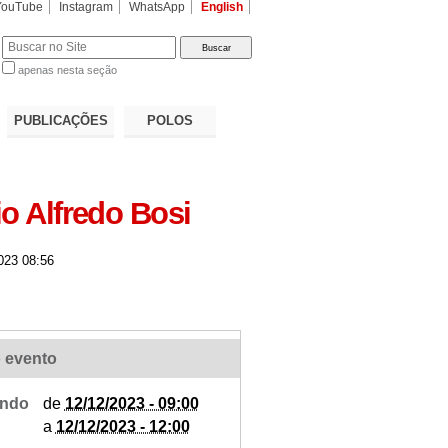
YouTube
Instagram
WhatsApp
English
apenas nesta seção
a…
PUBLICAÇÕES
POLOS
o Alfredo Bosi
023 08:56
 evento
ndo
de
12/12/2023 - 09:00
a
12/12/2023 - 12:00