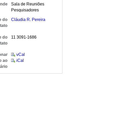
nde
Sala de Reuniões
Pesquisadores
 do
Cláudia R. Pereira
tato
e do
11 3091-1686
tato
onar
vCal
o ao
iCal
ário