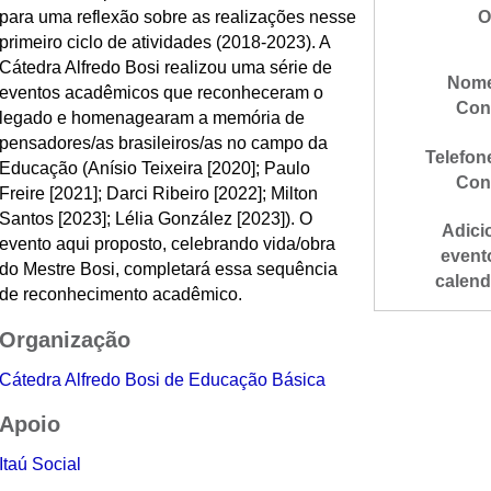
para uma reflexão sobre as realizações nesse
O
primeiro ciclo de atividades (2018-2023). A
Cátedra Alfredo Bosi realizou uma série de
Nome
eventos acadêmicos que reconheceram o
Con
legado e homenagearam a memória de
pensadores/as brasileiros/as no campo da
Telefon
Educação (Anísio Teixeira [2020]; Paulo
Con
Freire [2021]; Darci Ribeiro [2022]; Milton
Santos [2023]; Lélia González [2023]). O
Adici
evento aqui proposto, celebrando vida/obra
event
do Mestre Bosi, completará essa sequência
calend
de reconhecimento acadêmico.
Organização
Cátedra Alfredo Bosi de Educação Básica
Apoio
Itaú Social