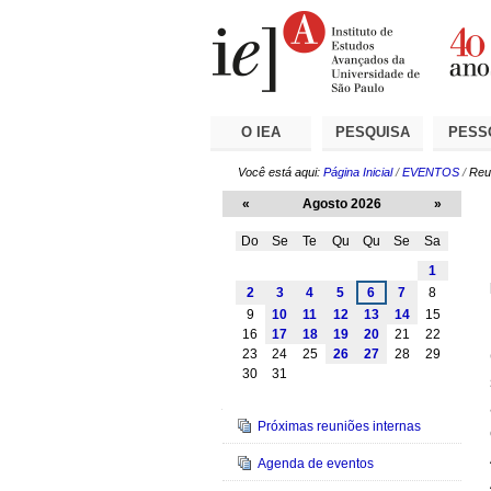
Ir
Ferramentas
Seções
para
Pessoais
o
conteúdo.
|
Ir
para
a
O IEA
PESQUISA
PESS
navegação
Você está aqui:
Página Inicial
/
EVENTOS
/
Reun
«
Agosto 2026
»
Do
Se
Te
Qu
Qu
Se
Sa
Agosto
1
2
3
4
5
6
7
8
9
10
11
12
13
14
15
16
17
18
19
20
21
22
23
24
25
26
27
28
29
30
31
Navegação
Próximas reuniões internas
Agenda de eventos