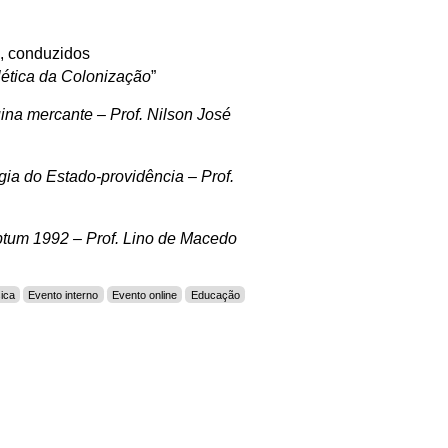
, conduzidos
lética da Colonização
”
quina mercante –
Prof. Nilson José
logia do Estado-providência –
Prof.
riptum 1992 –
Prof. Lino de Macedo
ica
Evento interno
Evento online
Educação