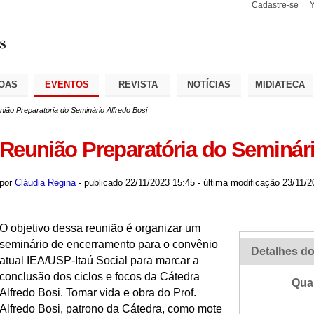
Cadastre-se
Busca
Busca
Avançad
OAS
EVENTOS
REVISTA
NOTÍCIAS
MIDIATECA
ião Preparatória do Seminário Alfredo Bosi
Reunião Preparatória do Seminári
por
Cláudia Regina
-
publicado
22/11/2023 15:45
-
última modificação
23/11/2
O objetivo dessa reunião é organizar um
seminário de encerramento para o convênio
Detalhes do
atual IEA/USP-Itaú Social para marcar a
conclusão dos ciclos e focos da Cátedra
Qua
Alfredo Bosi. Tomar vida e obra do Prof.
Alfredo Bosi, patrono da Cátedra, como mote