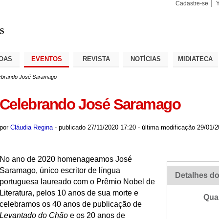
Cadastre-se
Busca
Busca
Avançad
OAS
EVENTOS
REVISTA
NOTÍCIAS
MIDIATECA
ebrando José Saramago
Celebrando José Saramago
por
Cláudia Regina
-
publicado
27/11/2020 17:20
-
última modificação
29/01/2
No ano de 2020 homenageamos José
Saramago, único escritor de língua
Detalhes do
portuguesa laureado com o Prêmio Nobel de
Literatura, pelos 10 anos de sua morte e
Qua
celebramos os 40 anos de publicação de
Levantado do Chão
e os 20 anos de