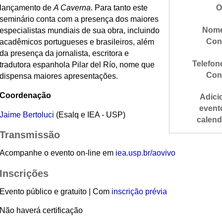
lançamento de
A Caverna
. Para tanto este
O
seminário conta com a presença dos maiores
Nome
especialistas mundiais de sua obra, incluindo
Con
acadêmicos portugueses e brasileiros, além
da presença da jornalista, escritora e
Telefon
tradutora espanhola Pilar del Río, nome que
Con
dispensa maiores apresentações.
Coordenação
Adici
event
Jaime Bertoluci
(Esalq e IEA - USP)
calend
Transmissão
Acompanhe o evento on-line em
iea.usp.br/aovivo
Inscrições
Evento público e gratuito | Com
inscrição prévia
Não haverá certificação