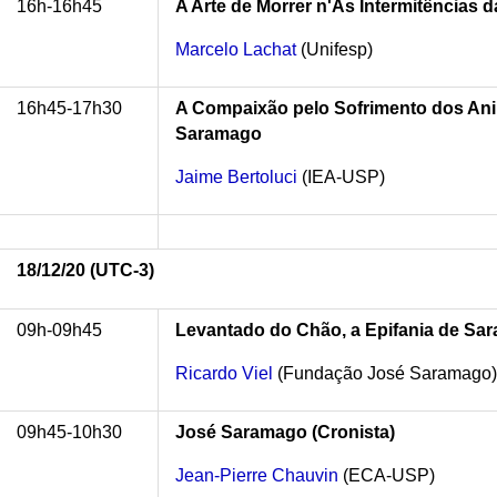
16h-16h45
A Arte de Morrer n'As Intermitências 
Marcelo Lachat
(Unifesp)
16h45-17h30
A Compaixão pelo Sofrimento dos Ani
Saramago
Jaime Bertoluci
(IEA-USP)
18/12/20 (
UTC-3)
09h-09h45
Levantado do Chão, a Epifania de Sa
Ricardo Viel
(Fundação José Saramago
09h45-10h30
José Saramago (Cronista)
Jean-Pierre Chauvin
(ECA-USP)