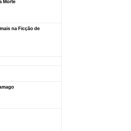
da Morte
mais na Ficção de
ramago
)