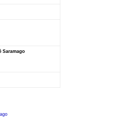
sé Saramago
mago