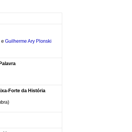
)
e
Guilherme Ary Plonski
Palavra
xa-Forte da História
mbra)