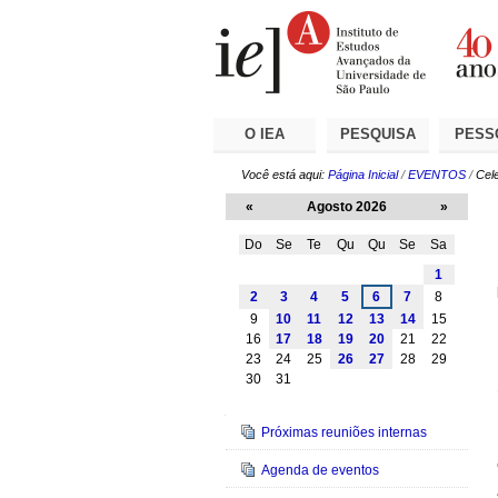
Ir
Ferramentas
Seções
para
Pessoais
o
conteúdo.
|
Ir
para
a
O IEA
PESQUISA
PESS
navegação
Você está aqui:
Página Inicial
/
EVENTOS
/
Cel
«
Agosto 2026
»
Do
Se
Te
Qu
Qu
Se
Sa
Agosto
1
2
3
4
5
6
7
8
9
10
11
12
13
14
15
16
17
18
19
20
21
22
23
24
25
26
27
28
29
30
31
Navegação
Próximas reuniões internas
Agenda de eventos