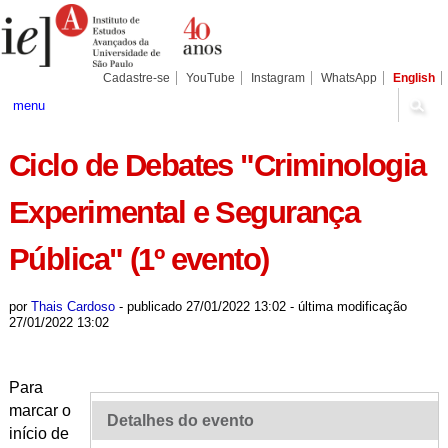
Ir
Ferramentas
Seções
para
Pessoais
o
conteúdo.
|
Cadastre-se
YouTube
Instagram
WhatsApp
English
Ir
para
menu
a
navegação
Ciclo de Debates "Criminologia
Experimental e Segurança
Pública" (1º evento)
por
Thais Cardoso
-
publicado
27/01/2022 13:02
-
última modificação
27/01/2022 13:02
​​Para
marcar o
Detalhes do evento
início de