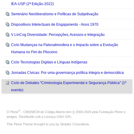
IEA-USP (2ª Edição-2022)
Seminário Neoliberalismo e Políticas de Subjetivação
Dispositivos Intelectuais de Engajamento - Anos 1970
V LinCog Diversidade: Percepções, Acessos e Integração
Ciclo Mudanças na Paleoatmosfera e o Impacto sobre a Evolução
Humana no Fim do Plioceno
Ciclo Tecnologias Digitais e Línguas Indígenas
Jornadas Cívicas: Por uma governança política íntegra e democrática
Ciclo de Debates "Criminologia Experimental e Segurança Pública" (1º
evento)
®
O
Plone
- CMS/WCM de Código Aberto
tem
©
2000-2026 pela
Fundação Plone
e
amigos. Distribuído sob a
Licença GNU GPL
.
This Plone Theme brought to you by
Simples Consultoria
.