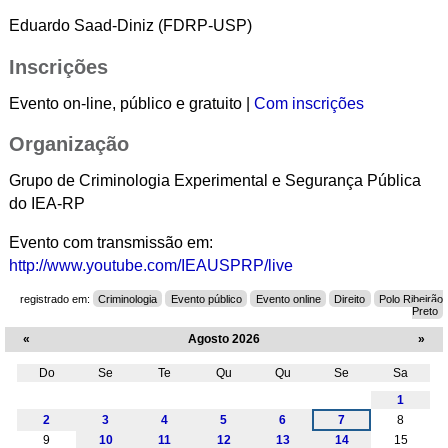
Eduardo Saad-Diniz (FDRP-USP)
Inscrições
Evento on-line, público e gratuito |
Com inscrições
Organização
Grupo de Criminologia Experimental e Segurança Pública
do IEA-RP
Evento com transmissão em:
http://www.youtube.com/IEAUSPRP/live
registrado em:
Criminologia
Evento público
Evento online
Direito
Polo Ribeirão
Preto
«
Agosto 2026
»
Do
Se
Te
Qu
Qu
Se
Sa
Agosto
1
2
3
4
5
6
7
8
9
10
11
12
13
14
15