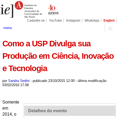
Ir
Ferramentas
Seções
para
Pessoais
o
conteúdo.
|
Cadastre-se
YouTube
Instagram
WhatsApp
English
Ir
para
menu
a
navegação
Como a USP Divulga sua
Produção em Ciência, Inovação
e Tecnologia
por
Sandra Sedini
-
publicado
23/10/2015 12:00
-
última modificação
03/02/2016 17:08
Somente
em
Detalhes do evento
2014, o