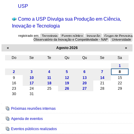
USP
Como a USP Divulga sua Produção em Ciência,
Inovação e Tecnologia
registrado em:
Tecnologia
Evento público
Inovação
Grupo de Pesquisa
Observatório da Inovação e Competitividade - NAP
Universidade
«
Agosto 2026
»
Do
Se
Te
Qu
Qu
Se
Sa
Agosto
1
2
3
4
5
6
7
8
9
10
11
12
13
14
15
16
17
18
19
20
21
22
23
24
25
26
27
28
29
30
31
Navegação
Próximas reuniões internas
Agenda de eventos
Eventos públicos realizados