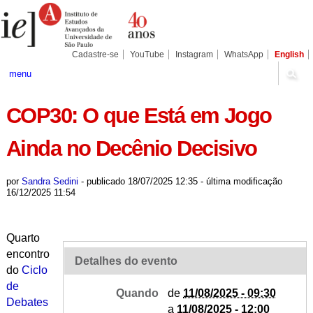
Ir
Ferramentas
Seções
para
Pessoais
o
conteúdo.
|
Cadastre-se
YouTube
Instagram
WhatsApp
English
Ir
para
menu
a
navegação
COP30: O que Está em Jogo
Ainda no Decênio Decisivo
por
Sandra Sedini
-
publicado
18/07/2025 12:35
-
última modificação
16/12/2025 11:54
Quarto
encontro
Detalhes do evento
do
Ciclo
de
Quando
de
11/08/2025 - 09:30
Debates
a
11/08/2025 - 12:00