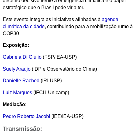
decênio decisivo frente à emergência climática e o papel
estratégico que o Brasil pode vir a ter.
Este evento integra as iniciativas alinhadas à
agenda
climática da cidade
, contribuindo para a mobilização rumo à
COP30
Exposição:
Gabriela Di Giulio
(FSP/IEA-USP)
Suely Araújo
(IDP e Observatório do Clima)
Danielle Rached
(IRI-USP)
Luiz Marques
(IFCH-Unicamp)
Mediação:
Pedro Roberto Jacobi
(IEE/IEA-USP)
Transmissão: