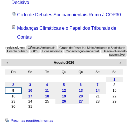
Decisivo
Ciclo de Debates Socioambientais Rumo à COP30
Mudanças Climáticas e o Papel dos Tribunais de
Contas
registrado em:
Ciências Ambientais
Grupo de Pesquisa Meio Ambiente e Sociedade
Evento público
ODS
Ecossistemas
Conservação ambiental
Desenvolvimento
sustentável
«
Agosto 2026
»
Do
Se
Te
Qu
Qu
Se
Sa
Agosto
1
2
3
4
5
6
7
8
9
10
11
12
13
14
15
16
17
18
19
20
21
22
23
24
25
26
27
28
29
30
31
Navegação
Próximas reuniões internas