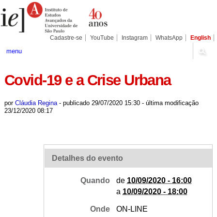
Ir
Ferramentas
Seções
para
Pessoais
o
conteúdo.
|
Cadastre-se
YouTube
Instagram
WhatsApp
English
Ir
para
menu
a
navegação
Covid-19 e a Crise Urbana
por
Cláudia Regina
-
publicado
29/07/2020 15:30
-
última modificação
23/12/2020 08:17
Detalhes do evento
Quando
de
10/09/2020 - 16:00
a
10/09/2020 - 18:00
Onde
ON-LINE