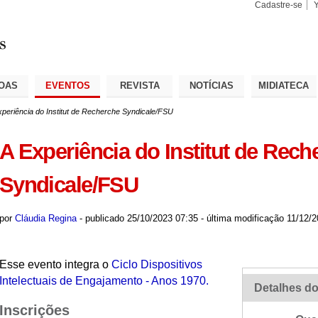
Cadastre-se
Busca
Busca
Avançad
OAS
EVENTOS
REVISTA
NOTÍCIAS
MIDIATECA
xperiência do Institut de Recherche Syndicale/FSU
A Experiência do Institut de Rech
Syndicale/FSU
por
Cláudia Regina
-
publicado
25/10/2023 07:35
-
última modificação
11/12/2
Esse evento integra o
Ciclo Dispositivos
Intelectuais de Engajamento - Anos 1970.
Detalhes do
Inscrições