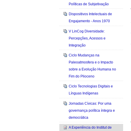
Políticas de Subjetivação
Dispositivos Intelectuais de
Engajamento - Anos 1970
V LinCog Diversidade:
Percepções, Acessos e
Integração
Ciclo Mudanças na
Paleoatmosfera e o Impacto
sobre a Evolução Humana no
Fim do Plioceno
Ciclo Tecnologias Digitais e
Línguas Indígenas
Jornadas Cívicas: Por uma
governança política íntegra e
democrática
A Experiência do Institut de