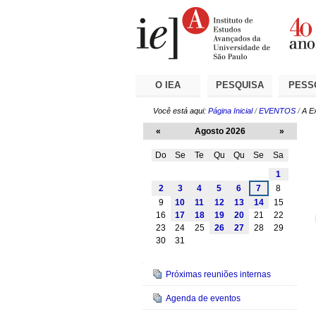
Ir
Ferramentas
Seções
para
Pessoais
o
conteúdo.
|
Ir
para
a
O IEA
PESQUISA
PESS
navegação
Você está aqui:
Página Inicial
/
EVENTOS
/
A E
«
Agosto 2026
»
Do
Se
Te
Qu
Qu
Se
Sa
Agosto
1
2
3
4
5
6
7
8
9
10
11
12
13
14
15
16
17
18
19
20
21
22
23
24
25
26
27
28
29
30
31
Navegação
Próximas reuniões internas
Agenda de eventos