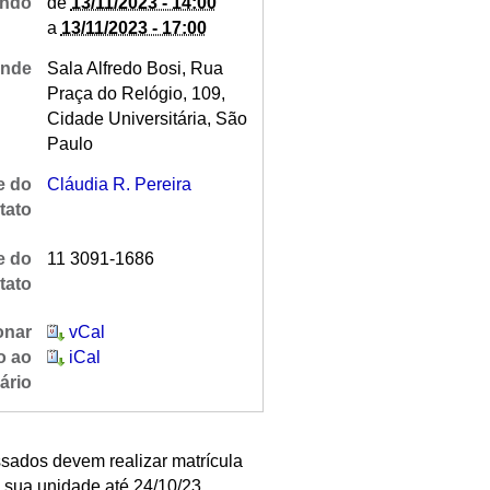
ndo
de
13/11/2023 - 14:00
a
13/11/2023 - 17:00
nde
Sala Alfredo Bosi, Rua
Praça do Relógio, 109,
Cidade Universitária, São
Paulo
 do
Cláudia R. Pereira
tato
e do
11 3091-1686
tato
onar
vCal
o ao
iCal
ário
ssados devem realizar matrícula
 sua unidade até 24/10/23.