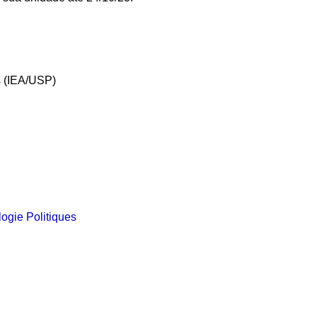
s
(IEA/USP)
logie Politiques