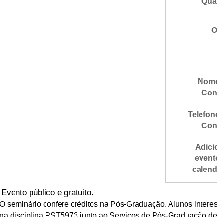
Qua
O
Nome
Con
Telefon
Con
Adici
event
calend
Evento público e gratuito.
O seminário confere créditos na Pós-Graduação. Alunos intere
na disciplina PST5973 junto ao Serviços de Pós-Graduação de