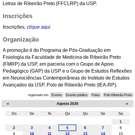
Letras de Ribeirão Preto (FFCLRP) da USP.
Inscrições
Inscrições,
clique aqui
Organização
A promoção é do Programa de Pós-Graduação em
Fisiologia da Faculdade de Medicina de Ribeirão Preto
(FMRP) da USP, em parceria com o Grupo de Apoio
Pedagógico (GAP) da USP e o Grupo de Estudos Reflexões
em Neurociências Contemporâneas do Instituto de Estudos
Avançados da USP, Polo de Ribeirão Preto (IEA-RP).
registrado em:
Evento
Evento público
Polos
Polo Ribeirão Preto
«
Agosto 2026
»
Do
Se
Te
Qu
Qu
Se
Sa
Agosto
1
2
3
4
5
6
7
8
9
10
11
12
13
14
15