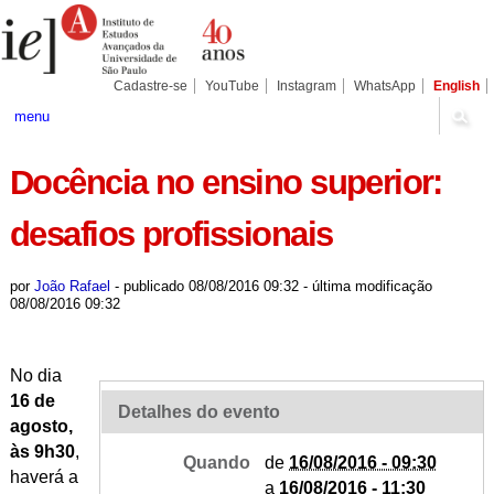
Ir
Ferramentas
Seções
para
Pessoais
o
conteúdo.
|
Cadastre-se
YouTube
Instagram
WhatsApp
English
Ir
para
menu
a
navegação
Docência no ensino superior:
desafios profissionais
por
João Rafael
-
publicado
08/08/2016 09:32
-
última modificação
08/08/2016 09:32
No dia
16 de
Detalhes do evento
agosto,
às 9h30
,
Quando
de
16/08/2016 - 09:30
haverá a
a
16/08/2016 - 11:30