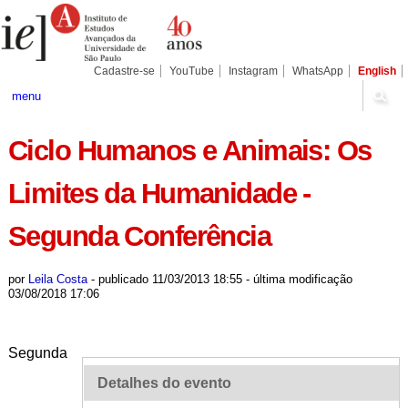
Ir
Ferramentas
Seções
para
Pessoais
o
conteúdo.
|
Cadastre-se
YouTube
Instagram
WhatsApp
English
Ir
para
menu
a
navegação
Ciclo Humanos e Animais: Os
Limites da Humanidade -
Segunda Conferência
por
Leila Costa
-
publicado
11/03/2013 18:55
-
última modificação
03/08/2018 17:06
Segunda
Detalhes do evento