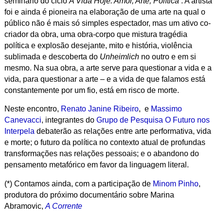
seminário do ciclo
A Vida Hoje: Amor, Arte, Política
.
A artista
foi e ainda é pioneira na elaboração de uma arte na qual o
público não é mais só simples espectador, mas um ativo co-
criador da obra, uma obra-corpo que mistura tragédia
política e explosão desejante, mito e história, violência
sublimada e descoberta do
Unheimlich
no outro e em si
mesmo. Na sua obra, a arte serve para questionar a vida e a
vida, para questionar a arte – e a vida de que falamos está
constantemente por um fio, está em risco de morte.
Neste encontro,
Renato Janine Ribeiro
, e
Massimo
Canevacci
, integrantes do
Grupo de Pesquisa O Futuro nos
Interpela
debaterão as relações entre arte performativa, vida
e morte; o futuro da política no contexto atual de profundas
transformações nas relações pessoais; e o abandono do
pensamento metafórico em favor da linguagem literal.
(*) Contamos ainda, com a participação de
Minom Pinho
,
produtora do próximo documentário sobre Marina
Abramovic,
A Corrente