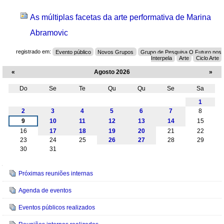
As múltiplas facetas da arte performativa de Marina
Abramovic
registrado em:
Evento público
Novos Grupos
Grupo de Pesquisa O Futuro nos
Interpela
Arte
Ciclo Arte
«
Agosto 2026
»
Do
Se
Te
Qu
Qu
Se
Sa
Agosto
1
2
3
4
5
6
7
8
9
10
11
12
13
14
15
16
17
18
19
20
21
22
23
24
25
26
27
28
29
30
31
Navegação
Próximas reuniões internas
Agenda de eventos
Eventos públicos realizados