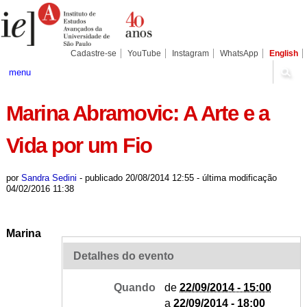
Ir
Ferramentas
Seções
para
Pessoais
o
conteúdo.
|
Cadastre-se
YouTube
Instagram
WhatsApp
English
Ir
para
menu
a
navegação
Marina Abramovic: A Arte e a
Vida por um Fio
por
Sandra Sedini
-
publicado
20/08/2014 12:55
-
última modificação
04/02/2016 11:38
M
arina
Detalhes do evento
Quando
de
22/09/2014 - 15:00
a
22/09/2014 - 18:00