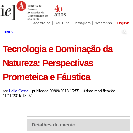
Ir
Ferramentas
Seções
para
Pessoais
o
conteúdo.
|
Cadastre-se
YouTube
Instagram
WhatsApp
English
Ir
para
menu
a
navegação
Tecnologia e Dominação da
Natureza: Perspectivas
Prometeica e Fáustica
por
Leila Costa
-
publicado
09/09/2013 15:55
-
última modificação
11/11/2015 18:07
Detalhes do evento