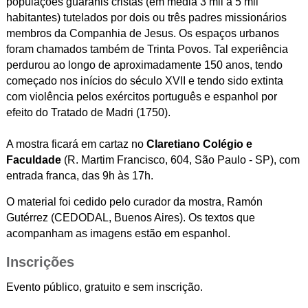
populações guaranis cristãs (em média 3 mil a 5 mil
habitantes) tutelados por dois ou três padres missionários
membros da Companhia de Jesus. Os espaços urbanos
foram chamados também de Trinta Povos. Tal experiência
perdurou ao longo de aproximadamente 150 anos, tendo
começado nos inícios do século XVII e tendo sido extinta
com violência pelos exércitos português e espanhol por
efeito do Tratado de Madri (1750).
A mostra ficará em cartaz no
Claretiano Colégio e
Faculdade
(
R. Martim Francisco, 604, São Paulo - SP), com
entrada franca, das 9h às 17h.
O material foi cedido pelo curador da mostra, Ramón
Gutérrez (CEDODAL, Buenos Aires). Os textos que
acompanham as imagens estão em espanhol.
Inscrições
Evento público, gratuito e sem inscrição.