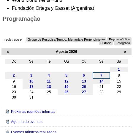
World Monuments Fund
Fundación Ortega y Gasset (Argentina)
Programação
registrado em:
Grupo de Pesquisa Tempo, Memória e Pertencimento
Evento público
História
Fotografia
«
Agosto 2026
»
Do
Se
Te
Qu
Qu
Se
Sa
Agosto
1
2
3
4
5
6
7
8
9
10
11
12
13
14
15
16
17
18
19
20
21
22
23
24
25
26
27
28
29
30
31
Navegação
Próximas reuniões internas
Agenda de eventos
Eventos públicos realizados