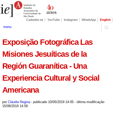
Ir
Ferramentas
Seções
para
Pessoais
o
conteúdo.
|
Cadastre-se
YouTube
Instagram
WhatsApp
English
Ir
para
menu
a
navegação
Exposição Fotográfica Las
Misiones Jesuíticas de la
Región Guaranítica - Una
Experiencia Cultural y Social
Americana
por
Cláudia Regina
-
publicado
10/05/2019 14:05
-
última modificação
15/08/2019 14:58