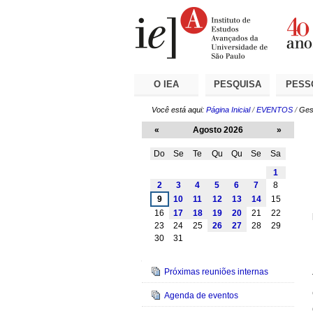
Ir
Ferramentas
Seções
para
Pessoais
o
conteúdo.
|
Ir
para
a
O IEA
PESQUISA
PESS
navegação
Você está aqui:
Página Inicial
/
EVENTOS
/
Ges
«
Agosto 2026
»
Do
Se
Te
Qu
Qu
Se
Sa
Agosto
1
2
3
4
5
6
7
8
9
10
11
12
13
14
15
16
17
18
19
20
21
22
23
24
25
26
27
28
29
30
31
Navegação
Próximas reuniões internas
Agenda de eventos