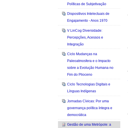
Políticas de Subjetivação
Dispositivos Intelectuais de
Engajamento - Anos 1970
V LinCog Diversidade:
Percepções, Acessos e
Integração
Ciclo Mudanças na
Paleoatmosfera e o Impacto
sobre a Evolução Humana no
Fim do Plioceno
Ciclo Tecnologias Digitais e
Línguas Indígenas
Jornadas Cívicas: Por uma
governança política íntegra e
democrática
Gestão de uma Metrópole: a