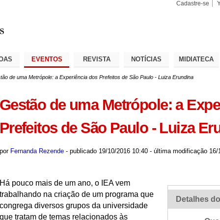
Cadastre-se
Busca
Busca
Avançad
OAS
EVENTOS
REVISTA
NOTÍCIAS
MIDIATECA
tão de uma Metrópole: a Experiência dos Prefeitos de São Paulo - Luiza Erundina
Gestão de uma Metrópole: a Expe
Prefeitos de São Paulo - Luiza Er
por
Fernanda Rezende
-
publicado
19/10/2016 10:40
-
última modificação
16/1
Há pouco mais de um ano, o IEA vem
trabalhando na criação de um programa que
Detalhes do
congrega diversos grupos da universidade
que tratam de temas relacionados às