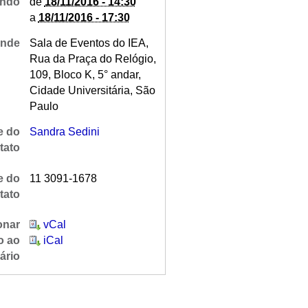
ndo
de
18/11/2016 - 14:30
a
18/11/2016 - 17:30
nde
Sala de Eventos do IEA,
Rua da Praça do Relógio,
109, Bloco K, 5° andar,
Cidade Universitária, São
Paulo
 do
Sandra Sedini
tato
e do
11 3091-1678
tato
onar
vCal
o ao
iCal
ário