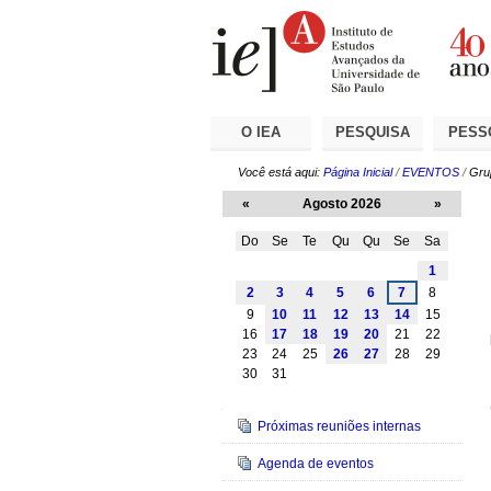
Ir
Ferramentas
Seções
para
Pessoais
o
conteúdo.
|
Ir
para
a
O IEA
PESQUISA
PESS
navegação
Você está aqui:
Página Inicial
/
EVENTOS
/
Gru
«
Agosto 2026
»
Do
Se
Te
Qu
Qu
Se
Sa
Agosto
1
2
3
4
5
6
7
8
9
10
11
12
13
14
15
16
17
18
19
20
21
22
23
24
25
26
27
28
29
30
31
Navegação
Próximas reuniões internas
Agenda de eventos