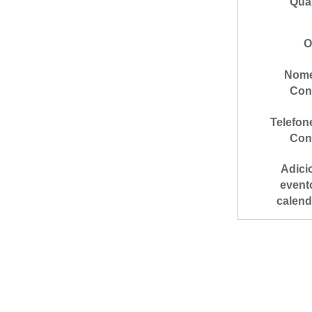
Qua
O
Nome
Con
Telefon
Con
Adici
event
calend