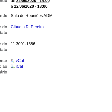
ndo
de
22/06/2020 - 14:00
a
22/06/2020 - 18:00
nde
Sala de Reuniões ADM
 do
Cláudia R. Pereira
tato
e do
11 3091-1686
tato
onar
vCal
o ao
iCal
ário