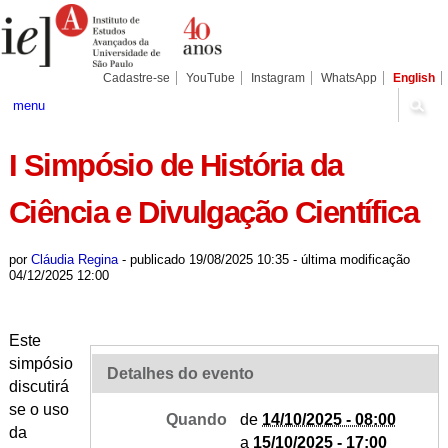
Ir
Ferramentas
Seções
para
Pessoais
o
conteúdo.
|
Cadastre-se
YouTube
Instagram
WhatsApp
English
Ir
para
menu
a
navegação
I Simpósio de História da
Ciência e Divulgação Científica
por
Cláudia Regina
-
publicado
19/08/2025 10:35
-
última modificação
04/12/2025 12:00
Este
simpósio
Detalhes do evento
discutirá
se o uso
Quando
de
14/10/2025 - 08:00
da
a
15/10/2025 - 17:00