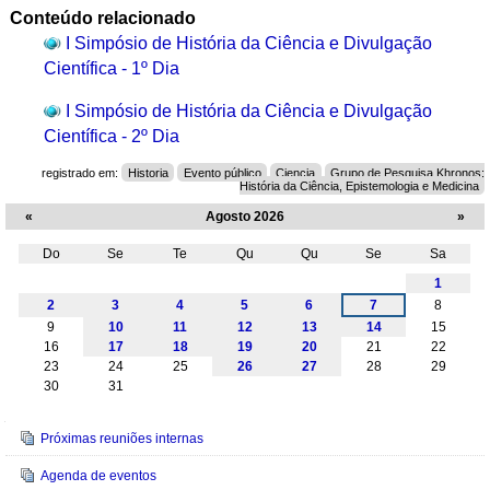
Conteúdo relacionado
I Simpósio de História da Ciência e Divulgação
Científica - 1º Dia
I Simpósio de História da Ciência e Divulgação
Científica - 2º Dia
registrado em:
Historia
Evento público
Ciencia
Grupo de Pesquisa Khronos:
História da Ciência, Epistemologia e Medicina
«
Agosto 2026
»
Do
Se
Te
Qu
Qu
Se
Sa
Agosto
1
2
3
4
5
6
7
8
9
10
11
12
13
14
15
16
17
18
19
20
21
22
23
24
25
26
27
28
29
30
31
Navegação
Próximas reuniões internas
Agenda de eventos