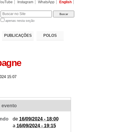
YouTube
Instagram
WhatsApp
English
apenas nesta seção
a…
PUBLICAÇÕES
POLOS
spagne
024 15:07
 evento
ndo
de
16/09/2024 - 18:00
a
16/09/2024 - 19:15