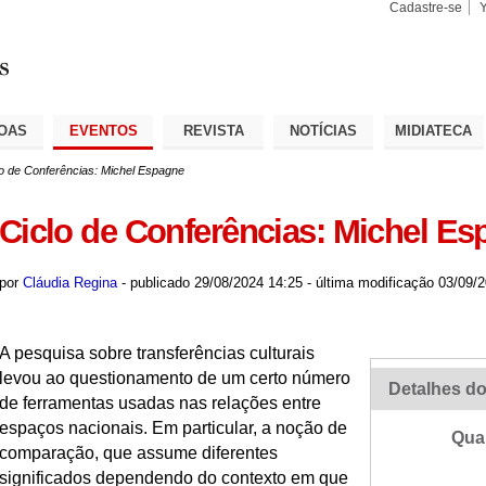
Cadastre-se
Busca
Busca
Avançad
OAS
EVENTOS
REVISTA
NOTÍCIAS
MIDIATECA
lo de Conferências: Michel Espagne
Ciclo de Conferências: Michel E
por
Cláudia Regina
-
publicado
29/08/2024 14:25
-
última modificação
03/09/2
A pesquisa sobre transferências culturais
levou ao questionamento de um certo número
Detalhes do
de ferramentas usadas nas relações entre
espaços nacionais. Em particular, a noção de
Qua
comparação, que assume diferentes
significados dependendo do contexto em que