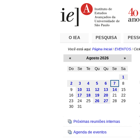
Ir
Ferramentas
Seções
para
Pessoais
o
conteúdo.
|
Ir
para
a
O IEA
PESQUISA
PESS
navegação
Você está aqui:
Página Inicial
/
EVENTOS
/
Cic
«
Agosto 2026
»
Do
Se
Te
Qu
Qu
Se
Sa
Agosto
1
2
3
4
5
6
7
8
9
10
11
12
13
14
15
16
17
18
19
20
21
22
23
24
25
26
27
28
29
30
31
Navegação
Próximas reuniões internas
Agenda de eventos