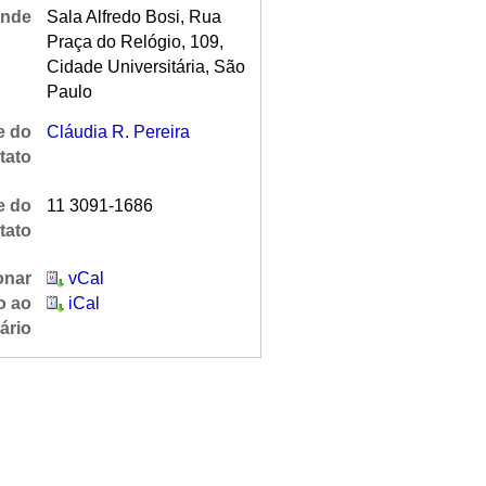
nde
Sala Alfredo Bosi, Rua
Praça do Relógio, 109,
Cidade Universitária, São
Paulo
 do
Cláudia R. Pereira
tato
e do
11 3091-1686
tato
onar
vCal
o ao
iCal
ário