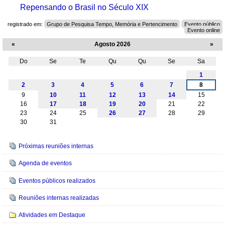
Repensando o Brasil no Século XIX
registrado em:
Grupo de Pesquisa Tempo, Memória e Pertencimento
Evento público
Evento online
«
Agosto 2026
»
Do
Se
Te
Qu
Qu
Se
Sa
Agosto
1
2
3
4
5
6
7
8
9
10
11
12
13
14
15
16
17
18
19
20
21
22
23
24
25
26
27
28
29
30
31
Navegação
Próximas reuniões internas
Agenda de eventos
Eventos públicos realizados
Reuniões internas realizadas
Atividades em Destaque