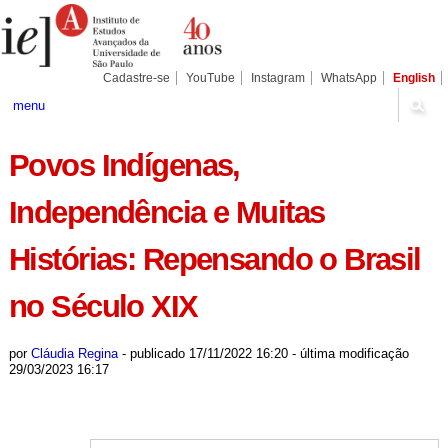
Ir
Ferramentas
Seções
para
Pessoais
o
conteúdo.
|
Cadastre-se
YouTube
Instagram
WhatsApp
English
Ir
para
menu
a
navegação
Povos Indígenas,
Independência e Muitas
Histórias: Repensando o Brasil
no Século XIX
por
Cláudia Regina
-
publicado
17/11/2022 16:20
-
última modificação
29/03/2023 16:17