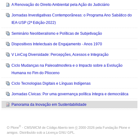
A Renovação do Direito Ambiental pela Ação do Judiciário
Jornadas Investigativas Contemporâneas: o Programa Ano Sabático do
IEA-USP (2ª Edição-2022)
Seminário Neoliberalismo e Políticas de Subjetivação
Dispositivos Intelectuais de Engajamento - Anos 1970
V LinCog Diversidade: Percepções, Acessos e Integração
Ciclo Mudanças na Paleoatmosfera e o Impacto sobre a Evolução
Humana no Fim do Plioceno
Ciclo Tecnologias Digitais e Línguas Indígenas
Jornadas Cívicas: Por uma governança política íntegra e democrática
Panorama da Inovação em Sustentabilidade
®
O
Plone
- CMS/WCM de Código Aberto
tem
©
2000-2026 pela
Fundação Plone
e
amigos. Distribuído sob a
Licença GNU GPL
.