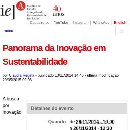
Ir
Ferramentas
Seções
para
Pessoais
o
conteúdo.
|
Cadastre-se
YouTube
Instagram
WhatsApp
English
Ir
para
menu
a
navegação
Panorama da Inovação em
Sustentabilidade
por
Cláudia Regina
-
publicado
13/11/2014 14:45
-
última modificação
29/05/2015 09:08
A busca
por
Detalhes do evento
inovação
Quando
de
26/11/2014 - 10:00
a
26/11/2014 - 12:30