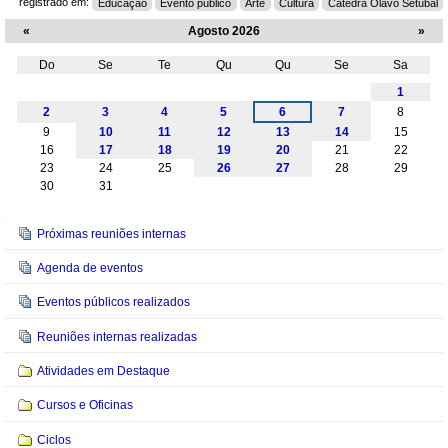
registrado em:
Educação
Evento público
Arte
Cultura
Cátedra Olavo Setubal
«
Agosto 2026
»
Do
Se
Te
Qu
Qu
Se
Sa
Agosto
1
2
3
4
5
6
7
8
9
10
11
12
13
14
15
16
17
18
19
20
21
22
23
24
25
26
27
28
29
30
31
Navegação
Próximas reuniões internas
Agenda de eventos
Eventos públicos realizados
Reuniões internas realizadas
Atividades em Destaque
Cursos e Oficinas
Ciclos