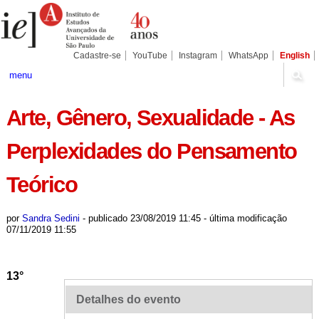
Ir
Ferramentas
Seções
para
Pessoais
o
conteúdo.
|
Cadastre-se
YouTube
Instagram
WhatsApp
English
Ir
para
menu
a
navegação
Arte, Gênero, Sexualidade - As
Perplexidades do Pensamento
Teórico
por
Sandra Sedini
-
publicado
23/08/2019 11:45
-
última modificação
07/11/2019 11:55
13°
Detalhes do evento