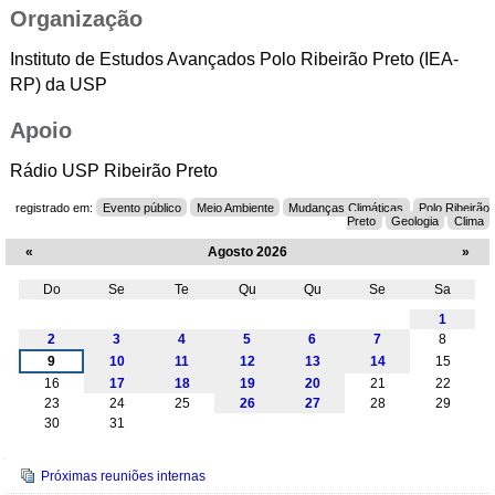
Organização
Instituto de Estudos Avançados Polo Ribeirão Preto (IEA-
RP) da USP
Apoio
Rádio USP Ribeirão Preto
registrado em:
Evento público
Meio Ambiente
Mudanças Climáticas
Polo Ribeirão
Preto
Geologia
Clima
«
Agosto 2026
»
Do
Se
Te
Qu
Qu
Se
Sa
Agosto
1
2
3
4
5
6
7
8
9
10
11
12
13
14
15
16
17
18
19
20
21
22
23
24
25
26
27
28
29
30
31
Navegação
Próximas reuniões internas