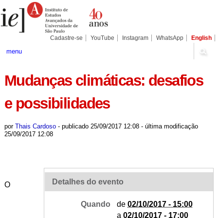
Ir
Ferramentas
Seções
para
Pessoais
o
conteúdo.
|
Cadastre-se
YouTube
Instagram
WhatsApp
English
Ir
para
menu
a
navegação
Mudanças climáticas: desafios
e possibilidades
por
Thais Cardoso
-
publicado
25/09/2017 12:08
-
última modificação
25/09/2017 12:08
Detalhes do evento
O
Quando
de
02/10/2017 - 15:00
a
02/10/2017 - 17:00