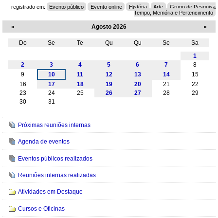
registrado em:
Evento público
Evento online
História
Arte
Grupo de Pesquisa
Tempo, Memória e Pertencimento
«
Agosto 2026
»
Do
Se
Te
Qu
Qu
Se
Sa
Agosto
1
2
3
4
5
6
7
8
9
10
11
12
13
14
15
16
17
18
19
20
21
22
23
24
25
26
27
28
29
30
31
Navegação
Próximas reuniões internas
Agenda de eventos
Eventos públicos realizados
Reuniões internas realizadas
Atividades em Destaque
Cursos e Oficinas