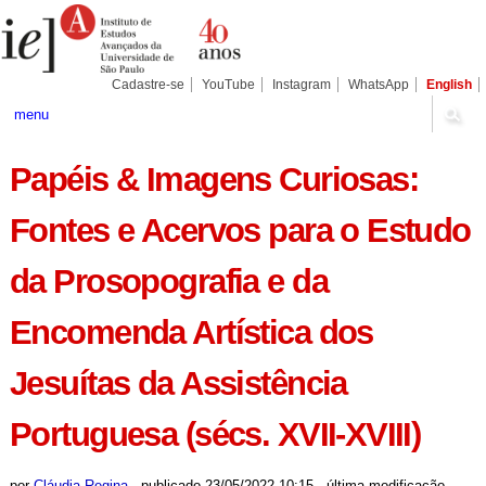
Ir
Ferramentas
Seções
para
Pessoais
o
conteúdo.
|
Cadastre-se
YouTube
Instagram
WhatsApp
English
Ir
para
menu
a
navegação
Papéis & Imagens Curiosas:
Fontes e Acervos para o Estudo
da Prosopografia e da
Encomenda Artística dos
Jesuítas da Assistência
Portuguesa (sécs. XVII-XVIII)
por
Cláudia Regina
-
publicado
23/05/2022 10:15
-
última modificação