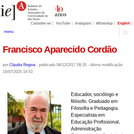
Ir
Ferramentas
Seções
para
Pessoais
o
conteúdo.
|
Cadastre-se
YouTube
Instagram
WhatsApp
English
Ir
para
menu
a
navegação
Francisco Aparecido Cordão
por
Cláudia Regina
-
publicado
04/12/2017 09:20
-
última modificação
15/07/2025 14:53
Educador, sociólogo e
filósofo. Graduado em
Filosofia e Pedagogia.
Especialista em
Educação Profissional,
Administração