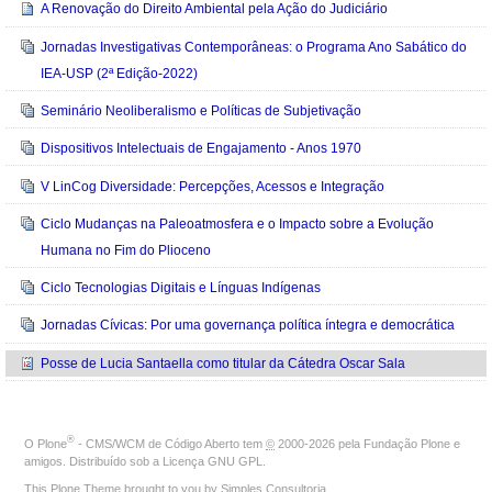
A Renovação do Direito Ambiental pela Ação do Judiciário
Jornadas Investigativas Contemporâneas: o Programa Ano Sabático do
IEA-USP (2ª Edição-2022)
Seminário Neoliberalismo e Políticas de Subjetivação
Dispositivos Intelectuais de Engajamento - Anos 1970
V LinCog Diversidade: Percepções, Acessos e Integração
Ciclo Mudanças na Paleoatmosfera e o Impacto sobre a Evolução
Humana no Fim do Plioceno
Ciclo Tecnologias Digitais e Línguas Indígenas
Jornadas Cívicas: Por uma governança política íntegra e democrática
Posse de Lucia Santaella como titular da Cátedra Oscar Sala
®
O
Plone
- CMS/WCM de Código Aberto
tem
©
2000-2026 pela
Fundação Plone
e
amigos. Distribuído sob a
Licença GNU GPL
.
This Plone Theme brought to you by
Simples Consultoria
.