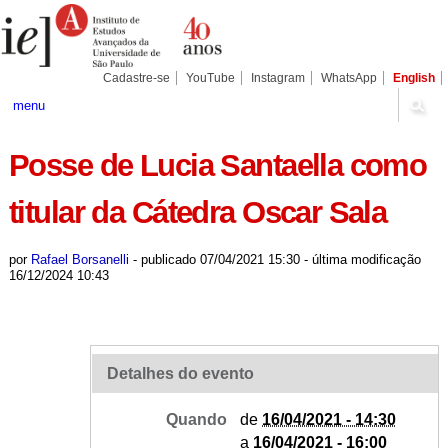
Ir
Ferramentas
Seções
para
Pessoais
o
conteúdo.
|
Cadastre-se
YouTube
Instagram
WhatsApp
English
Ir
para
menu
a
navegação
Posse de Lucia Santaella como
titular da Cátedra Oscar Sala
por
Rafael Borsanelli
-
publicado
07/04/2021 15:30
-
última modificação
16/12/2024 10:43
Detalhes do evento
Quando
de
16/04/2021 - 14:30
a
16/04/2021 - 16:00