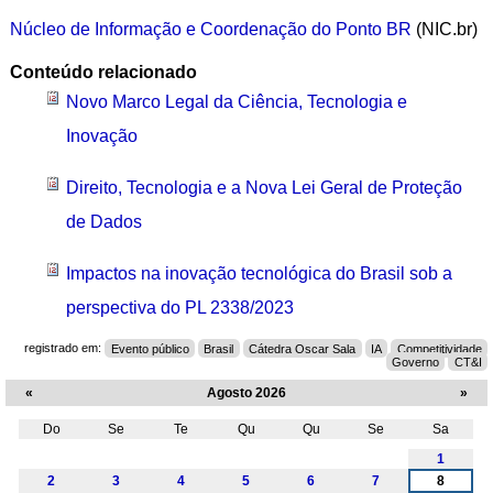
Núcleo de Informação e Coordenação do Ponto BR
(NIC.br)
Conteúdo relacionado
Novo Marco Legal da Ciência, Tecnologia e
Inovação
Direito, Tecnologia e a Nova Lei Geral de Proteção
de Dados
Impactos na inovação tecnológica do Brasil sob a
perspectiva do PL 2338/2023
registrado em:
Evento público
Brasil
Cátedra Oscar Sala
IA
Competitividade
Governo
CT&I
«
Agosto 2026
»
Do
Se
Te
Qu
Qu
Se
Sa
Agosto
1
2
3
4
5
6
7
8