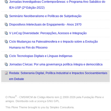
Jornadas Investigativas Contemporâneas: o Programa Ano Sabático do
IEA-USP (2ª Edição-2022)
Seminário Neoliberalismo e Políticas de Subjetivação
Dispositivos Intelectuais de Engajamento - Anos 1970
V LinCog Diversidade: Percepções, Acessos e Integração
Ciclo Mudanças na Paleoatmosfera e o Impacto sobre a Evolução
Humana no Fim do Plioceno
Ciclo Tecnologias Digitais e Línguas Indígenas
Jornadas Cívicas: Por uma governança política íntegra e democrática
Redata: Soberania Digital, Política Industrial e Impactos Socioambientais
em Debate
®
O
Plone
- CMS/WCM de Código Aberto
tem
©
2000-2026 pela
Fundação Plone
e
amigos. Distribuído sob a
Licença GNU GPL
.
This Plone Theme brought to you by
Simples Consultoria
.