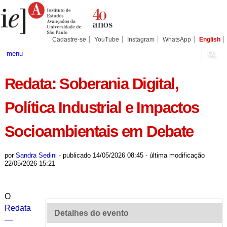
Ir
Ferramentas
Seções
para
Pessoais
o
conteúdo.
|
Cadastre-se
YouTube
Instagram
WhatsApp
English
Ir
para
menu
a
navegação
Redata: Soberania Digital,
Política Industrial e Impactos
Socioambientais em Debate
por
Sandra Sedini
-
publicado
14/05/2026 08:45
-
última modificação
22/05/2026 15:21
O
Redata
Detalhes do evento
—