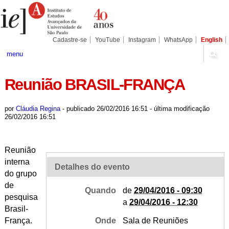
Ir
Ferramentas
Seções
para
Pessoais
o
conteúdo.
|
Cadastre-se
YouTube
Instagram
WhatsApp
English
Ir
para
menu
a
navegação
Reunião BRASIL-FRANÇA
por
Cláudia Regina
-
publicado
26/02/2016 16:51
-
última modificação
26/02/2016 16:51
Reunião
interna
Detalhes do evento
do grupo
de
Quando
de
29/04/2016 - 09:30
pesquisa
a
29/04/2016 - 12:30
Brasil-
França.
Onde
Sala de Reuniões