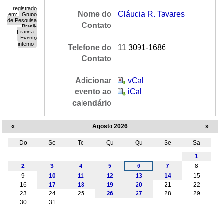
registrado
Nome do
Cláudia R. Tavares
em:
Grupo
de Pesquisa
Contato
Brasil-
França
Evento
interno
Telefone do
11 3091-1686
Contato
Adicionar
vCal
evento ao
iCal
calendário
«
Agosto 2026
»
Do
Se
Te
Qu
Qu
Se
Sa
Agosto
1
2
3
4
5
6
7
8
9
10
11
12
13
14
15
16
17
18
19
20
21
22
23
24
25
26
27
28
29
30
31