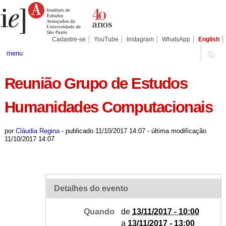
Ir
Ferramentas
Seções
para
Pessoais
o
conteúdo.
|
Cadastre-se
YouTube
Instagram
WhatsApp
English
Ir
para
menu
a
navegação
Reunião Grupo de Estudos
Humanidades Computacionais
por
Cláudia Regina
-
publicado
11/10/2017 14:07
-
última modificação
11/10/2017 14:07
Detalhes do evento
Quando
de
13/11/2017 - 10:00
a
13/11/2017 - 13:00