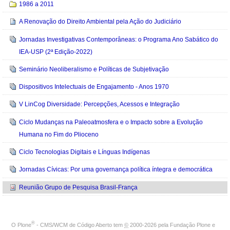
1986 a 2011
A Renovação do Direito Ambiental pela Ação do Judiciário
Jornadas Investigativas Contemporâneas: o Programa Ano Sabático do
IEA-USP (2ª Edição-2022)
Seminário Neoliberalismo e Políticas de Subjetivação
Dispositivos Intelectuais de Engajamento - Anos 1970
V LinCog Diversidade: Percepções, Acessos e Integração
Ciclo Mudanças na Paleoatmosfera e o Impacto sobre a Evolução
Humana no Fim do Plioceno
Ciclo Tecnologias Digitais e Línguas Indígenas
Jornadas Cívicas: Por uma governança política íntegra e democrática
Reunião Grupo de Pesquisa Brasil-França
®
O
Plone
- CMS/WCM de Código Aberto
tem
©
2000-2026 pela
Fundação Plone
e