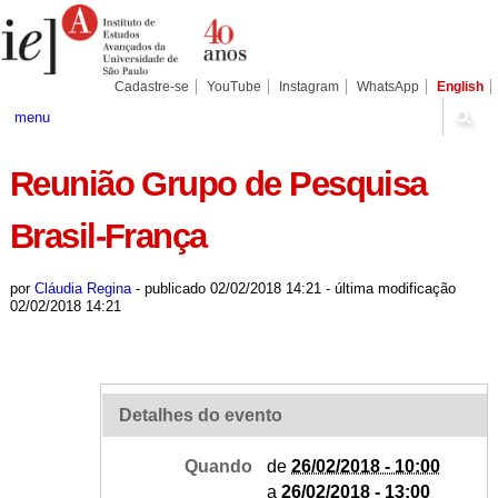
Ir
Ferramentas
Seções
para
Pessoais
o
conteúdo.
|
Cadastre-se
YouTube
Instagram
WhatsApp
English
Ir
para
menu
a
navegação
Reunião Grupo de Pesquisa
Brasil-França
por
Cláudia Regina
-
publicado
02/02/2018 14:21
-
última modificação
02/02/2018 14:21
Detalhes do evento
Quando
de
26/02/2018 - 10:00
a
26/02/2018 - 13:00