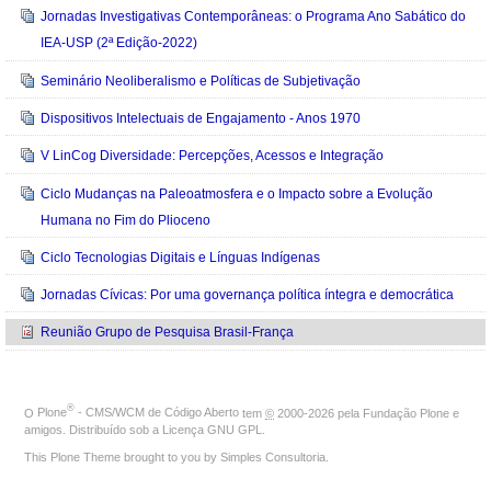
Jornadas Investigativas Contemporâneas: o Programa Ano Sabático do
IEA-USP (2ª Edição-2022)
Seminário Neoliberalismo e Políticas de Subjetivação
Dispositivos Intelectuais de Engajamento - Anos 1970
V LinCog Diversidade: Percepções, Acessos e Integração
Ciclo Mudanças na Paleoatmosfera e o Impacto sobre a Evolução
Humana no Fim do Plioceno
Ciclo Tecnologias Digitais e Línguas Indígenas
Jornadas Cívicas: Por uma governança política íntegra e democrática
Reunião Grupo de Pesquisa Brasil-França
®
O
Plone
- CMS/WCM de Código Aberto
tem
©
2000-2026 pela
Fundação Plone
e
amigos. Distribuído sob a
Licença GNU GPL
.
This Plone Theme brought to you by
Simples Consultoria
.