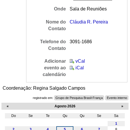
Onde
Sala de Reuniões
Nome do
Cláudia R. Pereira
Contato
Telefone do
3091-1686
Contato
Adicionar
vCal
evento ao
iCal
calendário
Coordenação: Regina Salgado Campos
registrado em:
Grupo de Pesquisa Brasil-França
Evento interno
«
Agosto 2026
»
Do
Se
Te
Qu
Qu
Se
Sa
Agosto
1
2
3
4
5
6
7
8