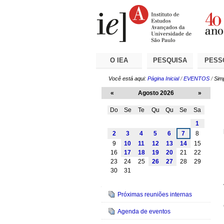
Ir
Ferramentas
Seções
para
Pessoais
o
conteúdo.
|
Ir
para
a
O IEA
PESQUISA
PESS
navegação
Você está aqui:
Página Inicial
/
EVENTOS
/
Sim
«
Agosto 2026
»
Do
Se
Te
Qu
Qu
Se
Sa
Agosto
1
2
3
4
5
6
7
8
9
10
11
12
13
14
15
16
17
18
19
20
21
22
23
24
25
26
27
28
29
30
31
Navegação
Próximas reuniões internas
Agenda de eventos