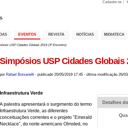
Cadastre-se
Busca
Busca
Avançad
OAS
EVENTOS
REVISTA
NOTÍCIAS
MIDIATECA
pósios USP Cidades Globais 2019 (3º Encontro)
Simpósios USP Cidades Globais 2
por
Rafael Borsanelli
-
publicado
20/05/2019 17:45
-
última modificação
26/03
Infraestrutura Verde
Detalhes do
A palestra apresentará o surgimento do termo
Infraestrutura Verde, as diferentes
Qua
conceituações correntes e o projeto "Emerald
Necklace", do norte-americano Olmsted, no