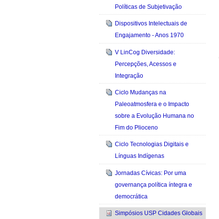
Políticas de Subjetivação
Dispositivos Intelectuais de
Engajamento - Anos 1970
V LinCog Diversidade:
Percepções, Acessos e
Integração
Ciclo Mudanças na
Paleoatmosfera e o Impacto
sobre a Evolução Humana no
Fim do Plioceno
Ciclo Tecnologias Digitais e
Línguas Indígenas
Jornadas Cívicas: Por uma
governança política íntegra e
democrática
Simpósios USP Cidades Globais